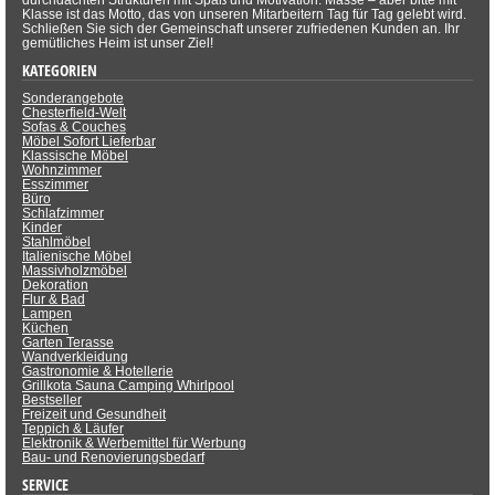
durchdachten Strukturen mit Spaß und Motivation. Masse – aber bitte mit
Klasse ist das Motto, das von unseren Mitarbeitern Tag für Tag gelebt wird.
Schließen Sie sich der Gemeinschaft unserer zufriedenen Kunden an. Ihr
gemütliches Heim ist unser Ziel!
KATEGORIEN
Sonderangebote
Chesterfield-Welt
Sofas & Couches
Möbel Sofort Lieferbar
Klassische Möbel
Wohnzimmer
Esszimmer
Büro
Schlafzimmer
Kinder
Stahlmöbel
Italienische Möbel
Massivholzmöbel
Dekoration
Flur & Bad
Lampen
Küchen
Garten Terasse
Wandverkleidung
Gastronomie & Hotellerie
Grillkota Sauna Camping Whirlpool
Bestseller
Freizeit und Gesundheit
Teppich & Läufer
Elektronik & Werbemittel für Werbung
Bau- und Renovierungsbedarf
SERVICE