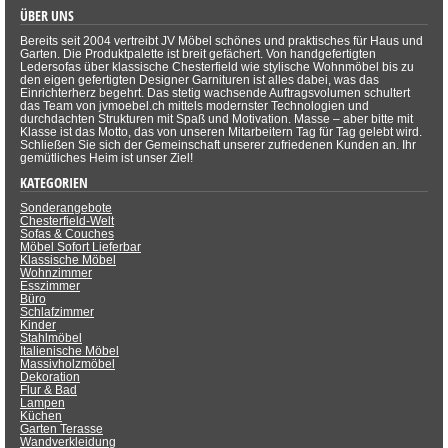
ÜBER UNS
Bereits seit 2004 vertreibt JV Möbel schönes und praktisches für Haus und
Garten. Die Produktpalette ist breit gefächert. Von handgefertigten
Ledersofas über klassische Chesterfield wie stylische Wohnmöbel bis zu
den eigen gefertigten Designer Garnituren ist alles dabei, was das
Einrichterherz begehrt. Das stetig wachsende Auftragsvolumen schultert
das Team von jvmoebel.ch mittels modernster Technologien und
durchdachten Strukturen mit Spaß und Motivation. Masse – aber bitte mit
Klasse ist das Motto, das von unseren Mitarbeitern Tag für Tag gelebt wird.
Schließen Sie sich der Gemeinschaft unserer zufriedenen Kunden an. Ihr
gemütliches Heim ist unser Ziel!
KATEGORIEN
Sonderangebote
Chesterfield-Welt
Sofas & Couches
Möbel Sofort Lieferbar
Klassische Möbel
Wohnzimmer
Esszimmer
Büro
Schlafzimmer
Kinder
Stahlmöbel
Italienische Möbel
Massivholzmöbel
Dekoration
Flur & Bad
Lampen
Küchen
Garten Terasse
Wandverkleidung