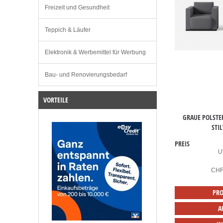
Freizeit und Gesundheit
Teppich & Läufer
Elektronik & Werbemittel für Werbung
Bau- und Renovierungsbedarf
VORTEILE
GRAUE POLSTE
STI
PREIS
U
CH
PRO
A