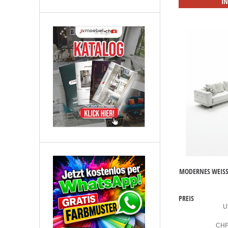
I
MODERNES WEISSE
PREIS
U
CH