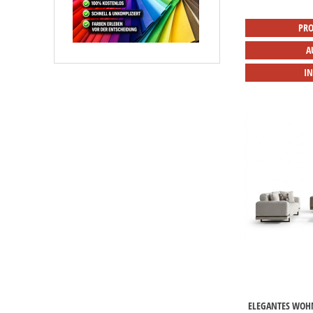
PRO
A
I
ELEGANTES WOHN