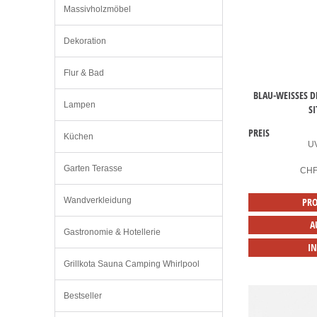
Massivholzmöbel
Dekoration
Flur & Bad
BLAU-WEISSES DE
Lampen
IT
PREIS
Küchen
U
Garten Terasse
CH
Wandverkleidung
PRO
A
Gastronomie & Hotellerie
I
Grillkota Sauna Camping Whirlpool
Bestseller