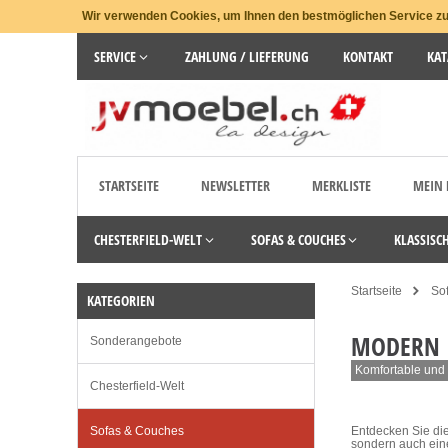
Wir verwenden Cookies, um Ihnen den bestmöglichen Service zu 
SERVICE
ZAHLUNG / LIEFERUNG
KONTAKT
KAT
STARTSEITE
NEWSLETTER
MERKLISTE
MEIN
CHESTERFIELD-WELT
SOFAS & COUCHES
KLASSISC
Startseite
So
KATEGORIEN
MODERN
Sonderangebote
Komfortable und s
Chesterfield-Welt
Sofas & Couches
Entdecken Sie die
sondern auch ein