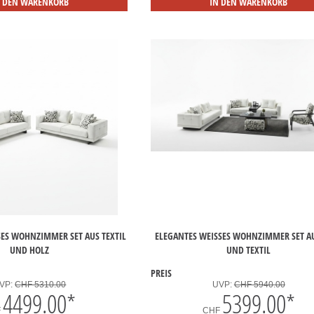
N DEN WARENKORB
IN DEN WARENKORB
S WOHNZIMMER SET AUS TEXTIL U
ELEGANTES WEISSES WOHNZIMMER SET AUS
ND HOLZ
ND TEXTIL
PREIS
VP:
CHF 5310.00
UVP:
CHF 5940.00
4499.00
*
5399.00
*
F
CHF