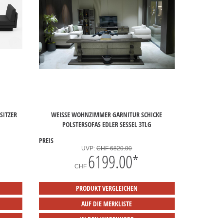
SITZER
WEISSE WOHNZIMMER GARNITUR SCHICKE P
OLSTERSOFAS EDLER SESSEL 3TLG
PREIS
UVP:
CHF 6820.00
6199.00
*
CHF
PRODUKT VERGLEICHEN
AUF DIE MERKLISTE