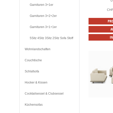
U
Garnituren 3+1er
CH
Garnituren 3+2+2er
PRO
Garnituren 3+1+1er
A
I
5Sitz 4Sitz 3Sitz 2Sitz Sofa Stoff
Wohnlandschaften
Couchtische
Schlafsofa
Hocker & Kissen
Cocktailsessel & Clubsessel
Küchensofas