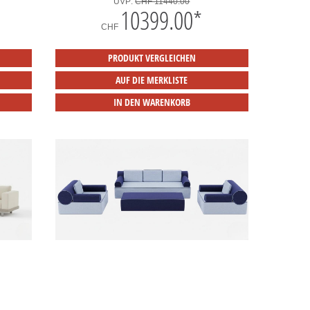
UVP:
CHF 11440.00
10399.00
*
CHF
PRODUKT VERGLEICHEN
AUF DIE MERKLISTE
IN DEN WARENKORB