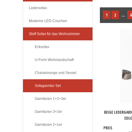
Ledersofas
1
2
...
6
Moderne LED-Couchen
Stoff Sofas für das Wohnzimmer
Ecksofas
U-Form Wohnlandschaft
Chaiselounge und Sessel
Sofagarnitur Set
Garnituren 1+2+3er
BEIGE LEDERGAR
Garnituren 3+2er
EDLE
Garnituren 2+1er
PREIS