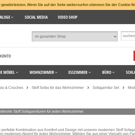
gewährleisten. Wenn Sie auf der Seite weitersurfen stimmen Sie der Cookie-N
ALOGE
SOCIAL MEDIA
VIDEO SHOP
 KONTO
HE MÖBEL
WOHNZIMMER
ESSZIMMER
BÜRO
SCHL
fas & Couches
Stoff Sofas für das Wohnzimmer
Sofagarnitur Set
Mod
tilvolle Stoff Sofagarnituren für jedes Wohnzimmer.
 perfekte Kombination aus Komfort und Design mit unseren modernen Stoff Sofagar
en modernen Akzent für jedes Wohnzimmer. Wählen Sie aus einer Vielzahl von Far