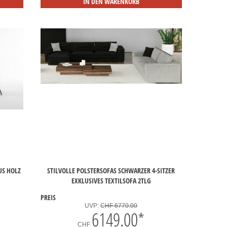
IN DEN WARENKORB
 HOLZ U
STILVOLLE POLSTERSOFAS SCHWARZER 4-SITZER
EXKLUSIVES TEXTILSOFA 2TLG
PREIS
UVP:
CHF 6770.00
6149.00
*
CHF