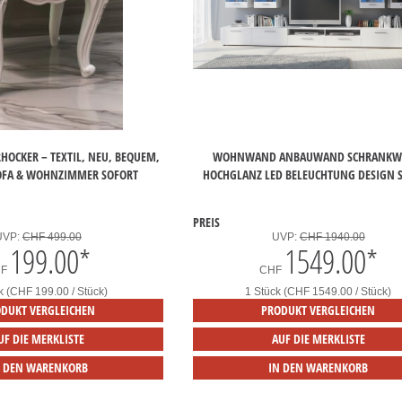
HOCKER – TEXTIL, NEU, BEQUEM, I
WOHNWAND ANBAUWAND SCHRANK
OFA & WOHNZIMMER SOFORT
HOCHGLANZ LED BELEUCHTUNG DESIGN 
PREIS
UVP:
CHF 499.00
UVP:
CHF 1940.00
199.00
*
1549.00
*
HF
CHF
k (CHF 199.00 / Stück)
1 Stück (CHF 1549.00 / Stück)
DUKT VERGLEICHEN
PRODUKT VERGLEICHEN
UF DIE MERKLISTE
AUF DIE MERKLISTE
N DEN WARENKORB
IN DEN WARENKORB