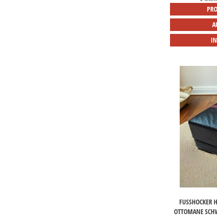
PRO
A
I
FUSSHOCKER H
TTOMANE SCHWA