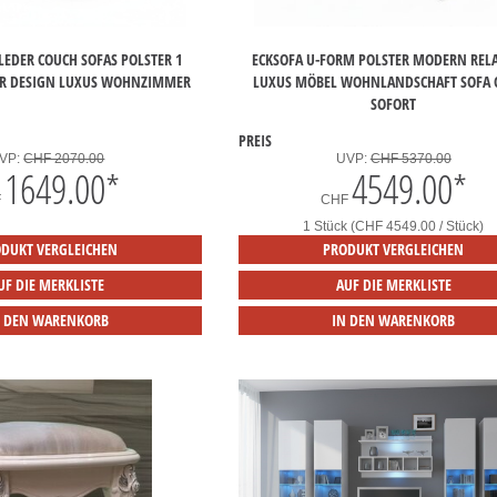
LEDER COUCH SOFAS POLSTER 1
ECKSOFA U-FORM POLSTER MODERN RELA
UR DESIGN LUXUS WOHNZIMMER
LUXUS MÖBEL WOHNLANDSCHAFT SOFA 
SOFORT
PREIS
VP:
CHF 2070.00
UVP:
CHF 5370.00
1649.00
*
4549.00
*
F
CHF
1 Stück (CHF 4549.00 / Stück)
DUKT VERGLEICHEN
PRODUKT VERGLEICHEN
UF DIE MERKLISTE
AUF DIE MERKLISTE
N DEN WARENKORB
IN DEN WARENKORB