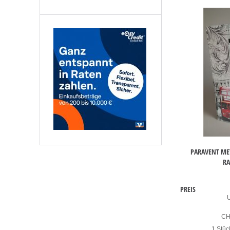
PARAVENT ME
RA
PREIS
C
1 Stüc