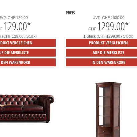
PREIS
UVP:
CHF 180.00
UVP:
CHF 1630.00
129.00
*
1299.00
*
HF
CHF
k (CHF 129.00 / Stück)
1 Stück (CHF 1299.00 / Stück)
DUKT VERGLEICHEN
PRODUKT VERGLEICHEN
UF DIE MERKLISTE
AUF DIE MERKLISTE
N DEN WARENKORB
IN DEN WARENKORB