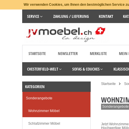
Wir verwenden Cookies, um Ihnen den bestmöglichen Service zu 
SERVICE
ZAHLUNG / LIEFERUNG
KONTAKT
KAT
STARTSEITE
NEWSLETTER
MERKLISTE
MEIN
CHESTERFIELD-WELT
SOFAS & COUCHES
KLASSISC
Startseite
So
KATEGORIEN
WOHNZI
Sonderangebote
Sonderangebote 
Wohnzimmer Möbel
Schlafzimmer Möbel
Jetzt Wohnzimmer
Hochwertige Möbe