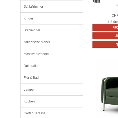
PREIS
U
Schlafzimmer
CH
Kinder
1 Stüc
PRO
Stahlmöbel
A
Italienische Möbel
I
Massivholzmöbel
Dekoration
Flur & Bad
Lampen
Küchen
Garten Terasse