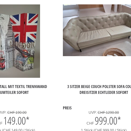
TALL MIT TEXTIL TRENNWAND
3 SITZER BEIGE COUCH POLSTER SOFA C
UMTEILER SOFORT
DREISITZER ECHTLEDER SOFORT
PREIS
UVP:
CHF 190.00
UVP:
CHF 1290.00
149.00
*
999.00
*
HF
CHF
k (CHF 149.00 / Stück)
1 Stück (CHF 999.00 / Stück)