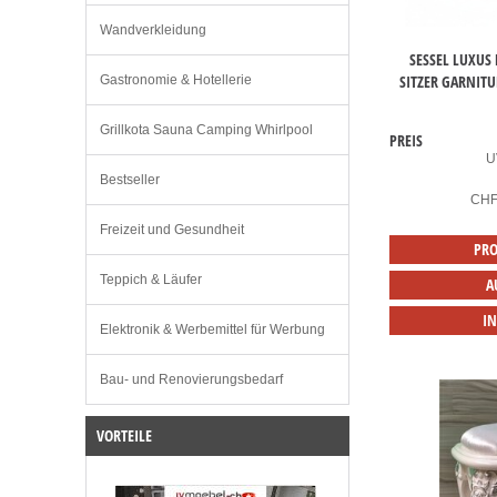
Wandverkleidung
SESSEL LUXUS 
SITZER GARNIT
Gastronomie & Hotellerie
Grillkota Sauna Camping Whirlpool
PREIS
U
Bestseller
CH
Freizeit und Gesundheit
PRO
Teppich & Läufer
A
I
Elektronik & Werbemittel für Werbung
Bau- und Renovierungsbedarf
VORTEILE