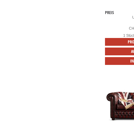
PREIS
C
1 Stüc
PRO
A
I