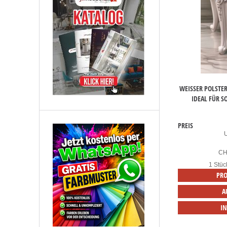
WEISSER POLSTER
DEAL FÜR S
PREIS
C
1 Stüc
PRO
A
I