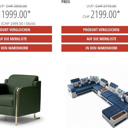
PREIS
VP:
CHF 2500.00
UVP:
CHF 2770.00
1999.00
*
2199.00
*
F
CHF
k (CHF 1999.00 / Stück)
DUKT VERGLEICHEN
PRODUKT VERGLEICHEN
UF DIE MERKLISTE
AUF DIE MERKLISTE
N DEN WARENKORB
IN DEN WARENKORB