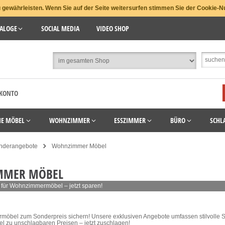
gewährleisten. Wenn Sie auf der Seite weitersurfen stimmen Sie der Cookie-N
ALOGE
SOCIAL MEDIA
VIDEO SHOP
 KONTO
HE MÖBEL
WOHNZIMMER
ESSZIMMER
BÜRO
SCHL
nderangebote
Wohnzimmer Möbel
MMER MÖBEL
für Wohnzimmermöbel – jetzt sparen!
möbel zum Sonderpreis sichern! Unsere exklusiven Angebote umfassen stilvolle
l zu unschlagbaren Preisen – jetzt zuschlagen!