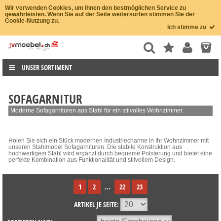
Wir verwenden Cookies, um Ihnen den bestmöglichen Service zu
gewährleisten. Wenn Sie auf der Seite weitersurfen stimmen Sie der
Cookie-Nutzung zu.
Ich stimme zu
UNSER SORTIMENT
SOFAGARNITUR
Moderne Sofagarnituren aus Stahl für ein stilvolles Wohnzimmer.
Holen Sie sich ein Stück modernen Industriecharme in Ihr Wohnzimmer mit
unseren Stahlmöbel Sofagarnituren. Die stabile Konstruktion aus
hochwertigem Stahl wird ergänzt durch bequeme Polsterung und bietet eine
perfekte Kombination aus Funktionalität und stilvollem Design.
1
2
...
22
23
ARTIKEL JE SEITE: