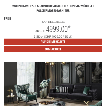
WOHNZIMMER SOFAGARNITUR SOFAKOLLEKTION SITZMÖBELSET
POLSTERMÖBELGARNITUR
PREIS
UVP:
CHF 5900.00
4999.00
*
ab
CHF
1 Stück (CHF 4999.00 / Stück)
AUF DIE MERKLISTE
ZUM ARTIKEL