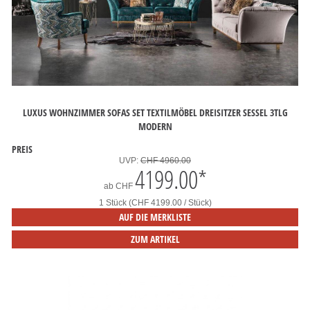
LUXUS WOHNZIMMER SOFAS SET TEXTILMÖBEL DREISITZER SESSEL 3TLG
MODERN
PREIS
UVP:
CHF 4960.00
4199.00
*
ab
CHF
1 Stück (CHF 4199.00 / Stück)
AUF DIE MERKLISTE
ZUM ARTIKEL