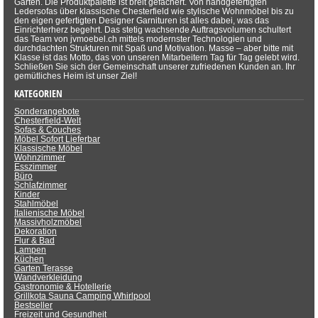
Garten. Die Produktpalette ist breit gefächert. Von handgefertigten
Ledersofas über klassische Chesterfield wie stylische Wohnmöbel bis zu
den eigen gefertigten Designer Garnituren ist alles dabei, was das
Einrichterherz begehrt. Das stetig wachsende Auftragsvolumen schultert
das Team von jvmoebel.ch mittels modernster Technologien und
durchdachten Strukturen mit Spaß und Motivation. Masse – aber bitte mit
Klasse ist das Motto, das von unseren Mitarbeitern Tag für Tag gelebt wird.
Schließen Sie sich der Gemeinschaft unserer zufriedenen Kunden an. Ihr
gemütliches Heim ist unser Ziel!
KATEGORIEN
Sonderangebote
Chesterfield-Welt
Sofas & Couches
Möbel Sofort Lieferbar
Klassische Möbel
Wohnzimmer
Esszimmer
Büro
Schlafzimmer
Kinder
Stahlmöbel
Italienische Möbel
Massivholzmöbel
Dekoration
Flur & Bad
Lampen
Küchen
Garten Terasse
Wandverkleidung
Gastronomie & Hotellerie
Grillkota Sauna Camping Whirlpool
Bestseller
Freizeit und Gesundheit