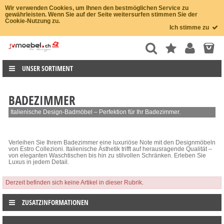
Wir verwenden Cookies, um Ihnen den bestmöglichen Service zu
gewährleisten. Wenn Sie auf der Seite weitersurfen stimmen Sie der
Cookie-Nutzung zu.
Ich stimme zu
UNSER SORTIMENT
BADEZIMMER
Italienische Design-Badmöbel – Perfektion für Ihr Badezimmer.
Verleihen Sie Ihrem Badezimmer eine luxuriöse Note mit den Designmöbeln
von Estro Collezioni. Italienische Ästhetik trifft auf herausragende Qualität –
von eleganten Waschtischen bis hin zu stilvollen Schränken. Erleben Sie
Luxus in jedem Detail.
Derzeit befinden sich keine Artikel in dieser Rubrik.
ZUSATZINFORMATIONEN