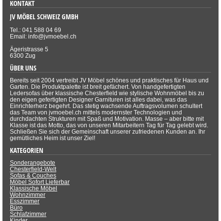
KONTAKT
JV MÖBEL SCHWEIZ GMBH
Tel.: 041 588 04 69
Email: info@jvmoebel.ch
Ägeristrasse 5
6300 Zug
ÜBER UNS
Bereits seit 2004 vertreibt JV Möbel schönes und praktisches für Haus und
Garten. Die Produktpalette ist breit gefächert. Von handgefertigten
Ledersofas über klassische Chesterfield wie stylische Wohnmöbel bis zu
den eigen gefertigten Designer Garnituren ist alles dabei, was das
Einrichterherz begehrt. Das stetig wachsende Auftragsvolumen schultert
das Team von jvmoebel.ch mittels modernster Technologien und
durchdachten Strukturen mit Spaß und Motivation. Masse – aber bitte mit
Klasse ist das Motto, das von unseren Mitarbeitern Tag für Tag gelebt wird.
Schließen Sie sich der Gemeinschaft unserer zufriedenen Kunden an. Ihr
gemütliches Heim ist unser Ziel!
KATEGORIEN
Sonderangebote
Chesterfield-Welt
Sofas & Couches
Möbel Sofort Lieferbar
Klassische Möbel
Wohnzimmer
Esszimmer
Büro
Schlafzimmer
Kinder