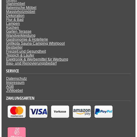
Stahlmöbel
Italienische Möbel
Massivholzmöbel
Dekoration
Flur & Bad
Lampen
Küchen
Garten Terasse
Wandverkleidung
Gastronomie & Hotellerie
Grillkota Sauna Camping Whirlpool
Bestseller
Freizeit und Gesundheit
Teppich & Läufer
Elektronik & Werbemittel für Werbung
Bau- und Renovierungsbedarf
SERVICE
Datenschutz
Impressum
AGB
JVMoebel
ZAHLUNGSARTEN