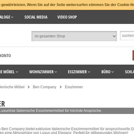
gewährleisten. Wenn Sie auf der Seite weitersurfen stimmen Sie der Cookie-N
ALOGE
SOCIAL MEDIA
VIDEO SHOP
 KONTO
HE MÖBEL
WOHNZIMMER
ESSZIMMER
BÜRO
SCHL
lienische Möbel
Ben Company
Esszimmer
ER
uxuriöse italienische Esszimmermöbel für höchste Ansprüche.
n Ben Company bietet exklusive italienische Esszimmermöbel für anspruchsvolle Ge
fen eine Atmosphäre von Luxus und Eleganz. Perfekt für stilbewusstes Wohnen!