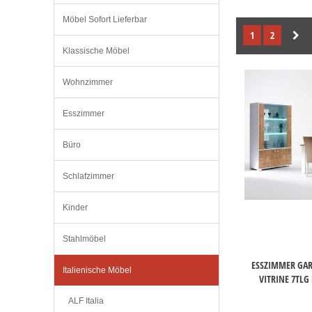
Möbel Sofort Lieferbar
1
2
Klassische Möbel
Wohnzimmer
Esszimmer
Büro
Schlafzimmer
Kinder
Stahlmöbel
ESSZIMMER GARN
Italienische Möbel
VITRINE 7TL
ALF Italia