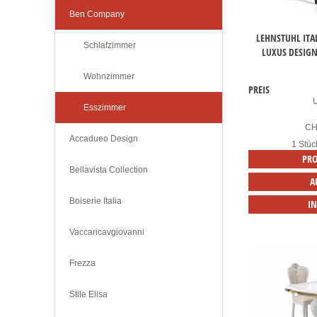
Ben Company
LEHNSTUHL ITA
Schlafzimmer
LUXUS DESIGN
Wohnzimmer
PREIS
Esszimmer
C
Accadueo Design
1 Stüc
PRO
Bellavista Collection
A
Boiserie Italia
I
Vaccaricavgiovanni
Frezza
Stile Elisa