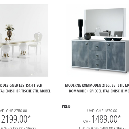
R DESIGNER ESSTISCH TISCH
MODERNE KOMMODEN 2TLG. SET STIL 
LIENISCHER TISCHE STIL MÖBEL
KOMMODE + SPIEGEL ITALIENISCHE M
PREIS
VP:
CHF 2750.00
UVP:
CHF 1870.00
2199.00
*
1489.00
*
F
CHF
k (CHF 2199.00 / Stück)
1 Stück (CHF 1489.00 / Stück)