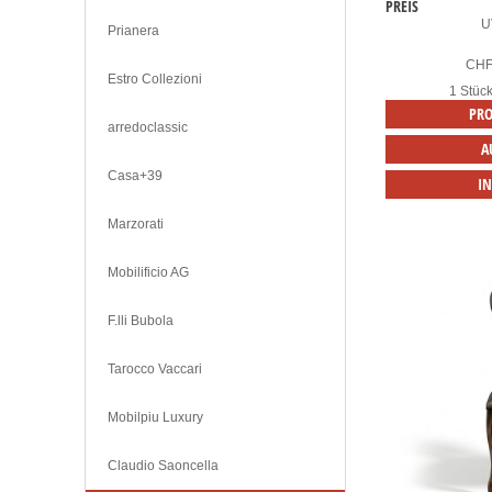
PREIS
U
Prianera
CH
Estro Collezioni
1 Stüc
PRO
arredoclassic
A
Casa+39
I
Marzorati
Mobilificio AG
F.lli Bubola
Tarocco Vaccari
Mobilpiu Luxury
Claudio Saoncella