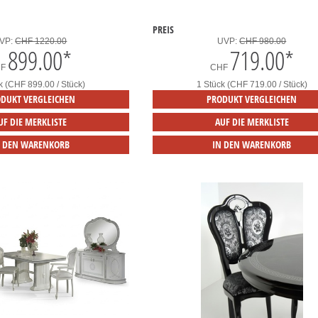
PREIS
VP:
CHF 1220.00
UVP:
CHF 980.00
899.00
*
719.00
*
HF
CHF
k (CHF 899.00 / Stück)
1 Stück (CHF 719.00 / Stück)
DUKT VERGLEICHEN
PRODUKT VERGLEICHEN
UF DIE MERKLISTE
AUF DIE MERKLISTE
N DEN WARENKORB
IN DEN WARENKORB