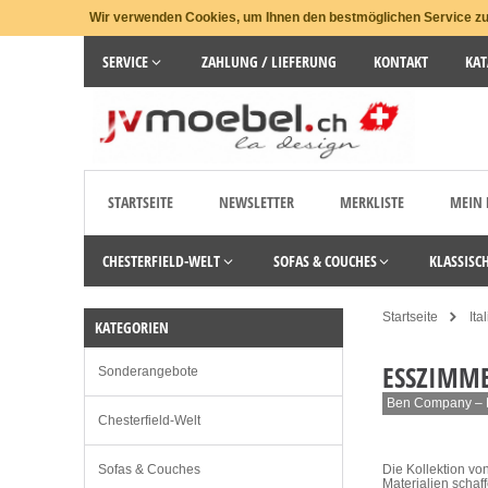
Wir verwenden Cookies, um Ihnen den bestmöglichen Service zu 
SERVICE
ZAHLUNG / LIEFERUNG
KONTAKT
KAT
STARTSEITE
NEWSLETTER
MERKLISTE
MEIN
CHESTERFIELD-WELT
SOFAS & COUCHES
KLASSISC
Startseite
Ita
KATEGORIEN
ESSZIMM
Sonderangebote
Ben Company – L
Chesterfield-Welt
Sofas & Couches
Die Kollektion vo
Materialien schaf