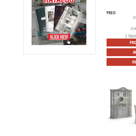
PREIS
U
C
1 Stüc
PRO
A
I