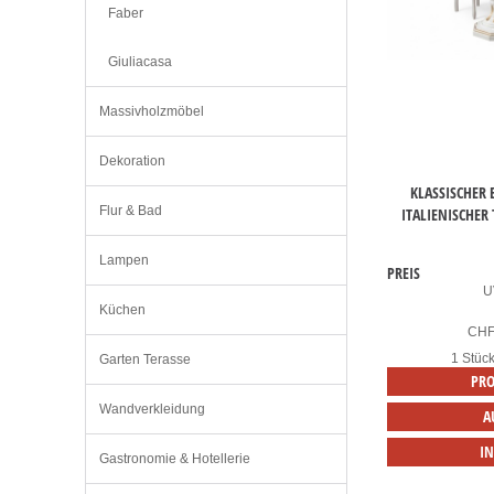
Faber
Giuliacasa
Massivholzmöbel
Dekoration
KLASSISCHER
Flur & Bad
ITALIENISCHER
Lampen
PREIS
U
Küchen
CH
1 Stüc
Garten Terasse
PRO
Wandverkleidung
A
I
Gastronomie & Hotellerie