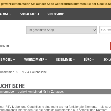
gewährleisten. Wenn Sie auf der Seite weitersurfen stimmen Sie der Cookie-N
ALOGE
SOCIAL MEDIA
VIDEO SHOP
 KONTO
HE MÖBEL
WOHNZIMMER
ESSZIMMER
BÜRO
SCHL
hnzimmer
RTV & Couchtische
UCHTISCHE
mmermöbel – perfekt kombiniert für Ihr Zuhause.
r-RTV-Möbel und Couchtische sind mehr als nur funktionale Elemente – sie setzen
glanzoptik, hier finden Sie die perfekte Kombination aus Ästhetik und Komfort.