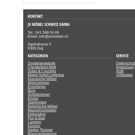
KONTAKT
JV MÖBEL SCHWEIZ GMBH
Tel.: 041 588 04 69
Email: info@jvmoebel.ch
Ägeristrasse 5
6300 Zug
KATEGORIEN
SERVICE
Sonderangebote
Datenschut
Chesterfield-Welt
Impressum
Sofas & Couches
AGB
Möbel Sofort Lieferbar
JVMoebel
Klassische Möbel
Wohnzimmer
Esszimmer
Büro
Schlafzimmer
Kinder
Stahlmöbel
Italienische Möbel
Massivholzmöbel
Dekoration
Flur & Bad
Lampen
Küchen
Garten Terasse
Wandverkleidung