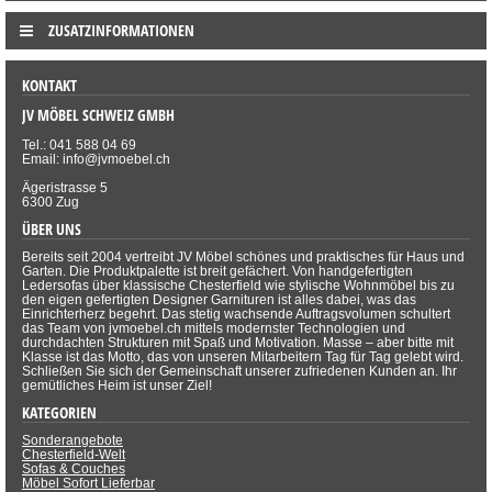
ZUSATZINFORMATIONEN
KONTAKT
JV MÖBEL SCHWEIZ GMBH
Tel.: 041 588 04 69
Email: info@jvmoebel.ch
Ägeristrasse 5
6300 Zug
ÜBER UNS
Bereits seit 2004 vertreibt JV Möbel schönes und praktisches für Haus und
Garten. Die Produktpalette ist breit gefächert. Von handgefertigten
Ledersofas über klassische Chesterfield wie stylische Wohnmöbel bis zu
den eigen gefertigten Designer Garnituren ist alles dabei, was das
Einrichterherz begehrt. Das stetig wachsende Auftragsvolumen schultert
das Team von jvmoebel.ch mittels modernster Technologien und
durchdachten Strukturen mit Spaß und Motivation. Masse – aber bitte mit
Klasse ist das Motto, das von unseren Mitarbeitern Tag für Tag gelebt wird.
Schließen Sie sich der Gemeinschaft unserer zufriedenen Kunden an. Ihr
gemütliches Heim ist unser Ziel!
KATEGORIEN
Sonderangebote
Chesterfield-Welt
Sofas & Couches
Möbel Sofort Lieferbar