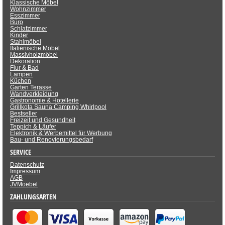
Klassische Möbel
Wohnzimmer
Esszimmer
Büro
Schlafzimmer
Kinder
Stahlmöbel
Italienische Möbel
Massivholzmöbel
Dekoration
Flur & Bad
Lampen
Küchen
Garten Terasse
Wandverkleidung
Gastronomie & Hotellerie
Grillkota Sauna Camping Whirlpool
Bestseller
Freizeit und Gesundheit
Teppich & Läufer
Elektronik & Werbemittel für Werbung
Bau- und Renovierungsbedarf
SERVICE
Datenschutz
Impressum
AGB
JVMoebel
ZAHLUNGSARTEN