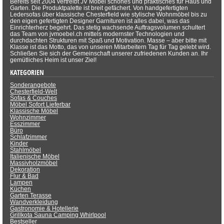
Bereits seit 2004 vertreibt JV Möbel schönes und praktisches für Haus und
Garten. Die Produktpalette ist breit gefächert. Von handgefertigten
Ledersofas über klassische Chesterfield wie stylische Wohnmöbel bis zu
den eigen gefertigten Designer Garnituren ist alles dabei, was das
Einrichterherz begehrt. Das stetig wachsende Auftragsvolumen schultert
das Team von jvmoebel.ch mittels modernster Technologien und
durchdachten Strukturen mit Spaß und Motivation. Masse – aber bitte mit
Klasse ist das Motto, das von unseren Mitarbeitern Tag für Tag gelebt wird.
Schließen Sie sich der Gemeinschaft unserer zufriedenen Kunden an. Ihr
gemütliches Heim ist unser Ziel!
KATEGORIEN
Sonderangebote
Chesterfield-Welt
Sofas & Couches
Möbel Sofort Lieferbar
Klassische Möbel
Wohnzimmer
Esszimmer
Büro
Schlafzimmer
Kinder
Stahlmöbel
Italienische Möbel
Massivholzmöbel
Dekoration
Flur & Bad
Lampen
Küchen
Garten Terasse
Wandverkleidung
Gastronomie & Hotellerie
Grillkota Sauna Camping Whirlpool
Bestseller