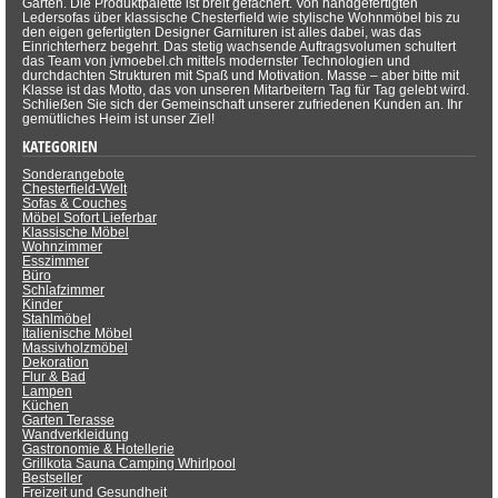
Garten. Die Produktpalette ist breit gefächert. Von handgefertigten
Ledersofas über klassische Chesterfield wie stylische Wohnmöbel bis zu
den eigen gefertigten Designer Garnituren ist alles dabei, was das
Einrichterherz begehrt. Das stetig wachsende Auftragsvolumen schultert
das Team von jvmoebel.ch mittels modernster Technologien und
durchdachten Strukturen mit Spaß und Motivation. Masse – aber bitte mit
Klasse ist das Motto, das von unseren Mitarbeitern Tag für Tag gelebt wird.
Schließen Sie sich der Gemeinschaft unserer zufriedenen Kunden an. Ihr
gemütliches Heim ist unser Ziel!
KATEGORIEN
Sonderangebote
Chesterfield-Welt
Sofas & Couches
Möbel Sofort Lieferbar
Klassische Möbel
Wohnzimmer
Esszimmer
Büro
Schlafzimmer
Kinder
Stahlmöbel
Italienische Möbel
Massivholzmöbel
Dekoration
Flur & Bad
Lampen
Küchen
Garten Terasse
Wandverkleidung
Gastronomie & Hotellerie
Grillkota Sauna Camping Whirlpool
Bestseller
Freizeit und Gesundheit