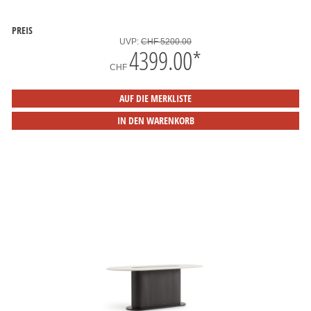
PREIS
UVP:
CHF 5200.00
4399.00
*
CHF
AUF DIE MERKLISTE
IN DEN WARENKORB