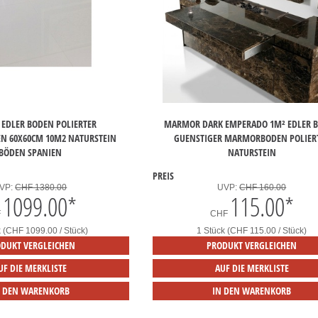
EDLER BODEN POLIERTER
MARMOR DARK EMPERADO 1M² EDLER 
 60X60CM 10M2 NATURSTEIN
GUENSTIGER MARMORBODEN POLIER
BÖDEN SPANIEN
NATURSTEIN
PREIS
VP:
CHF 1380.00
UVP:
CHF 160.00
1099.00
*
115.00
*
F
CHF
k (CHF 1099.00 / Stück)
1 Stück (CHF 115.00 / Stück)
DUKT VERGLEICHEN
PRODUKT VERGLEICHEN
UF DIE MERKLISTE
AUF DIE MERKLISTE
N DEN WARENKORB
IN DEN WARENKORB