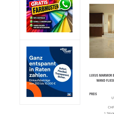
LUXUS MARMOR B
WAND FLIESE
PREIS
U
CH
1 Stüc