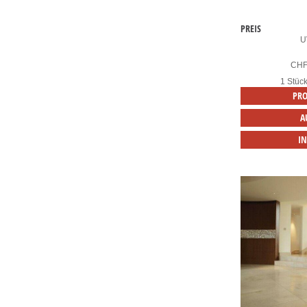
PREIS
U
CH
1 Stüc
PRO
A
I