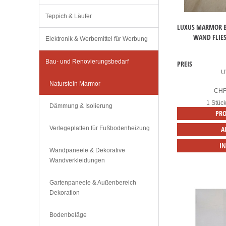
Teppich & Läufer
LUXUS MARMOR B
WAND FLIES
Elektronik & Werbemittel für Werbung
Bau- und Renovierungsbedarf
PREIS
U
Naturstein Marmor
CH
1 Stüc
Dämmung & Isolierung
PRO
Verlegeplatten für Fußbodenheizung
A
I
Wandpaneele & Dekorative
Wandverkleidungen
Gartenpaneele & Außenbereich
Dekoration
Bodenbeläge