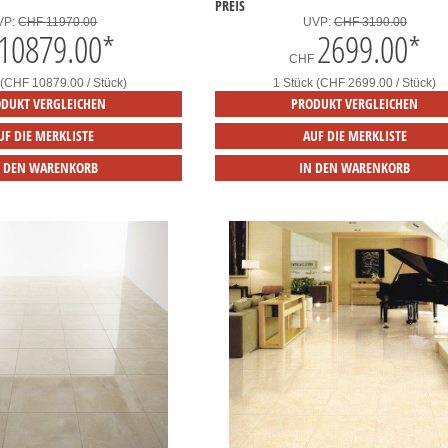
PREIS
VP:
CHF 11970.00
UVP:
CHF 3190.00
10879.00
*
2699.00
*
CHF
 (CHF 10879.00 / Stück)
1 Stück (CHF 2699.00 / Stück)
DUKT VERGLEICHEN
PRODUKT VERGLEICHEN
UF DIE MERKLISTE
AUF DIE MERKLISTE
N DEN WARENKORB
IN DEN WARENKORB