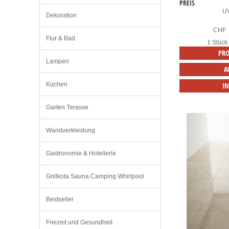
PREIS
U
Dekoration
CHF
Flur & Bad
1 Stück
PRO
Lampen
A
Küchen
I
Garten Terasse
Wandverkleidung
Gastronomie & Hotellerie
Grillkota Sauna Camping Whirlpool
Bestseller
Freizeit und Gesundheit