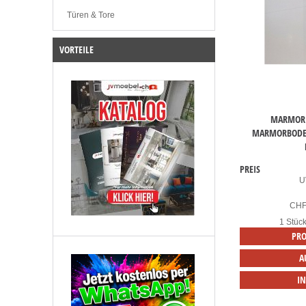
Türen & Tore
VORTEILE
MARMOR 
MARMORBODEN
PREIS
U
CH
1 Stüc
PRO
A
I