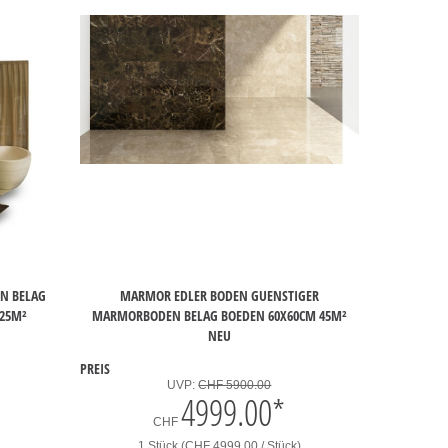
N BELAG
MARMOR EDLER BODEN GUENSTIGER
 25M²
MARMORBODEN BELAG BOEDEN 60X60CM 45M²
NEU
PREIS
UVP:
CHF 5900.00
4999.00
*
CHF
1 Stück (CHF 4999.00 / Stück)