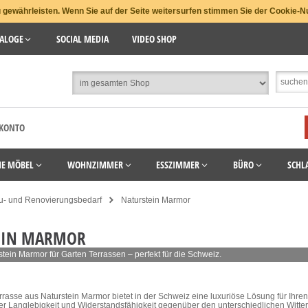
gewährleisten. Wenn Sie auf der Seite weitersurfen stimmen Sie der Cookie-N
ALOGE
SOCIAL MEDIA
VIDEO SHOP
 KONTO
HE MÖBEL
WOHNZIMMER
ESSZIMMER
BÜRO
SCHL
u- und Renovierungsbedarf
Naturstein Marmor
EIN MARMOR
tein Marmor für Garten Terrassen – perfekt für die Schweiz.
rasse aus Naturstein Marmor bietet in der Schweiz eine luxuriöse Lösung für Ihre
r Langlebigkeit und Widerstandsfähigkeit gegenüber den unterschiedlichen Witte