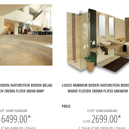
ODEN NATURSTEIN BODEN BELAG
LUXUS MARMOR BODEN NATURSTEIN BODE
N CREMA FLIESE 60X60 60M²
WAND FLIESEN CREMA FLIESE 60X60CM
PREIS
VP:
CHF 7150.00
UVP:
CHF 3190.00
6499.00
*
2699.00
*
F
CHF
k (CHF 6499.00 / Stück)
1 Stück (CHF 2699.00 / Stück)