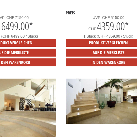
PREIS
VP:
CHF 7150.00
UVP:
CHF 5150.00
6499.00
*
4359.00
*
F
CHF
k (CHF 6499.00 / Stück)
1 Stück (CHF 4359.00 / Stück)
DUKT VERGLEICHEN
PRODUKT VERGLEICHEN
UF DIE MERKLISTE
AUF DIE MERKLISTE
N DEN WARENKORB
IN DEN WARENKORB