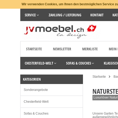
Wir verwenden Cookies, um Ihnen den bestmöglichen Service zu 
SERVICE
ZAHLUNG / LIEFERUNG
KONTAKT
KAT
STARTSEITE
NEWSLETTER
MERKLISTE
MEIN
CHESTERFIELD-WELT
SOFAS & COUCHES
KLASSISC
Startseite
Ba
KATEGORIEN
NATURST
Sonderangebote
Luxuriöser Naturs
Chesterfield-Welt
Sofas & Couches
Unsere Garten Ter
außergewöhnliche