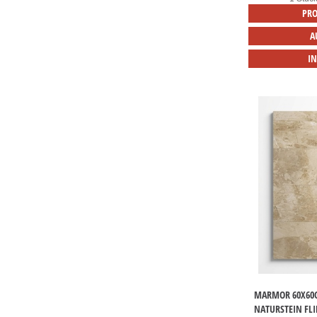
PRO
A
I
MARMOR 60X60C
NATURSTEIN FL