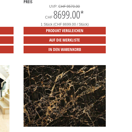
PREIS
UVP:
CHF 9570.00
8699.00
*
CHF
1 Stück (CHF 8699.00 / Stück)
PRODUKT VERGLEICHEN
AUF DIE MERKLISTE
IN DEN WARENKORB