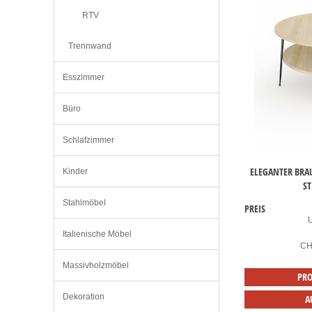
RTV
Trennwand
Esszimmer
Büro
Schlafzimmer
ELEGANTER BRA
Kinder
S
Stahlmöbel
PREIS
Italienische Möbel
C
Massivholzmöbel
PRO
Dekoration
A