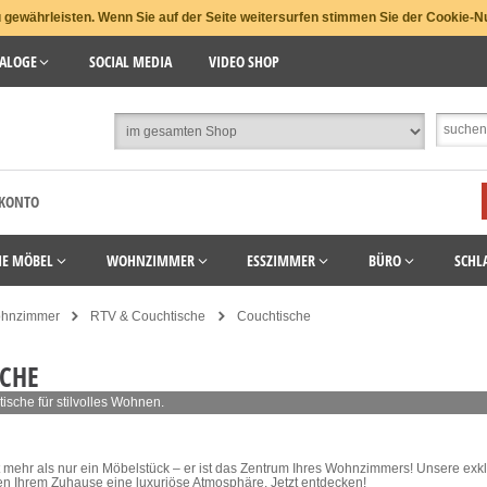
gewährleisten. Wenn Sie auf der Seite weitersurfen stimmen Sie der Cookie-N
ALOGE
SOCIAL MEDIA
VIDEO SHOP
 KONTO
HE MÖBEL
WOHNZIMMER
ESSZIMMER
BÜRO
SCHL
hnzimmer
RTV & Couchtische
Couchtische
CHE
ische für stilvolles Wohnen.
t mehr als nur ein Möbelstück – er ist das Zentrum Ihres Wohnzimmers! Unsere ex
en Ihrem Zuhause eine luxuriöse Atmosphäre. Jetzt entdecken!