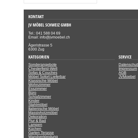
KONTAKT
JV MÖBEL SCHWEIZ GMBH
Tel.: 041 588 04 69
Email: info@jvmoebel.ch
Ägeristrasse 5
6300 Zug
KATEGORIEN
SERVICE
Sonderangebote
Datenschut
Chesterfield-Welt
Impressum
Sofas & Couches
AGB
Möbel Sofort Lieferbar
JVMoebel
Klassische Möbel
Wohnzimmer
Esszimmer
Büro
Schlafzimmer
Kinder
Stahlmöbel
Italienische Möbel
Massivholzmöbel
Dekoration
Flur & Bad
Lampen
Küchen
Garten Terasse
Wandverkleidung