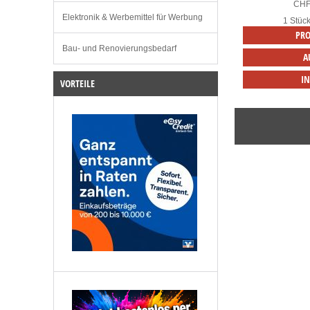
CH
Elektronik & Werbemittel für Werbung
1 Stüc
PRO
Bau- und Renovierungsbedarf
A
I
VORTEILE