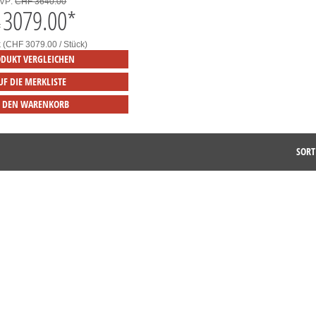
VP:
CHF 3640.00
3079.00
*
F
k (CHF 3079.00 / Stück)
DUKT VERGLEICHEN
UF DIE MERKLISTE
N DEN WARENKORB
SORT