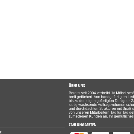
ÜBER UNS
Bereits seit 2004 vertreibt JV Möbel sch
breit gefächert. Von handgefertigten Le
bis zu den eigen gefertigten Designer Ga
stetig wachsende Auftragsvolumen schul
und durchdachten Strukturen mit Spaß un
von unseren Mitarbeitern Tag für Tag ge
zufriedenen Kunden an. Ihr gemütliches 
ZAHLUNGSARTEN
z