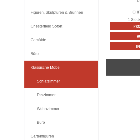
U
CH
Figuren, Skulpturen & Brunnen
1 Stüc
PRO
Chesterfield Sofort
A
Gemälde
I
Büro
Klassische Möbel
Schlafzimmer
Esszimmer
Wohnzimmer
Büro
Gartenfiguren