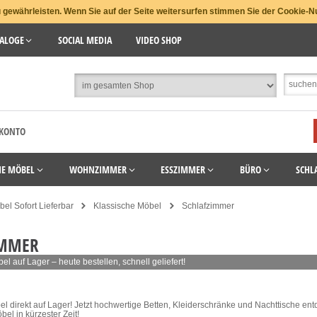
gewährleisten. Wenn Sie auf der Seite weitersurfen stimmen Sie der Cookie-N
ALOGE
SOCIAL MEDIA
VIDEO SHOP
 KONTO
HE MÖBEL
WOHNZIMMER
ESSZIMMER
BÜRO
SCHL
el Sofort Lieferbar
Klassische Möbel
Schlafzimmer
IMMER
 auf Lager – heute bestellen, schnell geliefert!
 direkt auf Lager! Jetzt hochwertige Betten, Kleiderschränke und Nachttische entde
el in kürzester Zeit!