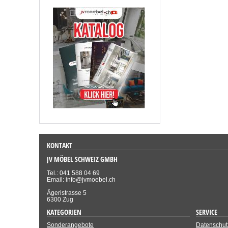
KONTAKT
JV MÖBEL SCHWEIZ GMBH
Tel.: 041 588 04 69
Email: info@jvmoebel.ch
Ägeristrasse 5
6300 Zug
KATEGORIEN
SERVICE
Sonderangebote
Datenschut