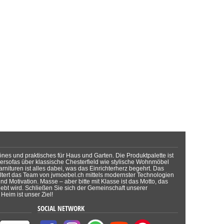
önes und praktisches für Haus und Garten. Die Produktpalette ist
dersofas über klassische Chesterfield wie stylische Wohnmöbel
rnituren ist alles dabei, was das Einrichterherz begehrt. Das
tert das Team von jvmoebel.ch mittels modernster Technologien
d Motivation. Masse – aber bitte mit Klasse ist das Motto, das
lebt wird. Schließen Sie sich der Gemeinschaft unserer
Heim ist unser Ziel!
SOCIAL NETWORK