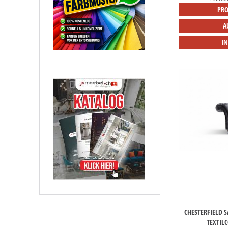
PRO
A
I
CHESTERFIELD 
TEXTIL