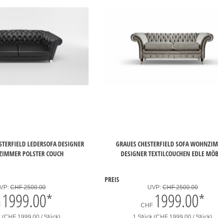
STERFIELD LEDERSOFA DESIGNER
GRAUES CHESTERFIELD SOFA WOHNZI
IMMER POLSTER COUCH
DESIGNER TEXTILCOUCHEN EDLE MÖ
PREIS
VP:
CHF 2500.00
UVP:
CHF 2500.00
1999.00
*
1999.00
*
F
CHF
k (CHF 1999.00 / Stück)
1 Stück (CHF 1999.00 / Stück)