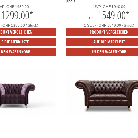
PREIS
VP:
CHF 1630.00
UVP:
CHF 1940.00
1299.00
*
1549.00
*
F
CHF
k (CHF 1299.00 / Stück)
1 Stück (CHF 1549.00 / Stück)
DUKT VERGLEICHEN
PRODUKT VERGLEICHEN
UF DIE MERKLISTE
AUF DIE MERKLISTE
N DEN WARENKORB
IN DEN WARENKORB