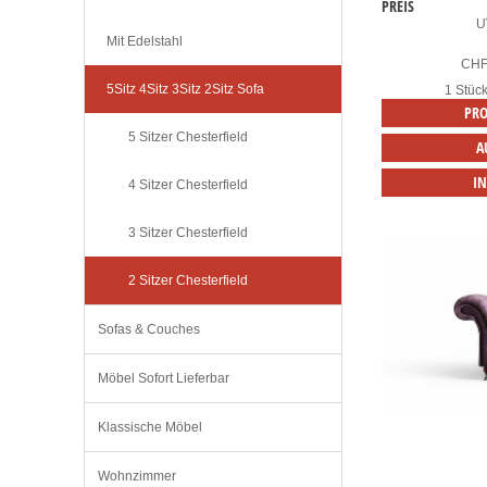
PREIS
U
Mit Edelstahl
CH
5Sitz 4Sitz 3Sitz 2Sitz Sofa
1 Stüc
PRO
5 Sitzer Chesterfield
A
I
4 Sitzer Chesterfield
3 Sitzer Chesterfield
2 Sitzer Chesterfield
Sofas & Couches
Möbel Sofort Lieferbar
Klassische Möbel
Wohnzimmer