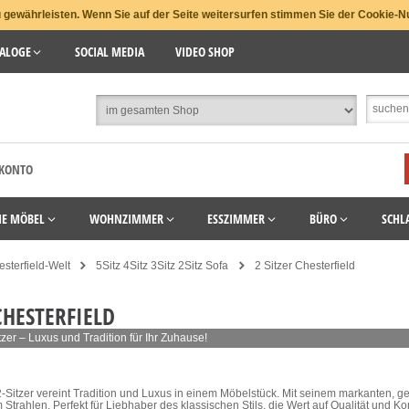
gewährleisten. Wenn Sie auf der Seite weitersurfen stimmen Sie der Cookie-N
ALOGE
SOCIAL MEDIA
VIDEO SHOP
 KONTO
HE MÖBEL
WOHNZIMMER
ESSZIMMER
BÜRO
SCHL
sterfield-Welt
5Sitz 4Sitz 3Sitz 2Sitz Sofa
2 Sitzer Chesterfield
CHESTERFIELD
tzer – Luxus und Tradition für Ihr Zuhause!
2-Sitzer vereint Tradition und Luxus in einem Möbelstück. Mit seinem markanten, 
Strahlen. Perfekt für Liebhaber des klassischen Stils, die Wert auf Qualität und Ko