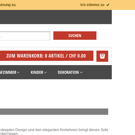
utzung zu.
Ich stimme zu
ZUM WARENKORB: 0 ARTIKEL / CHF 0.00
AFZIMMER
KINDER
DEKORATION
gesteppten Design und den eleganten Armlehnen bringt dieses Sofa
mfort legen.