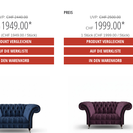
PREIS
VP:
CHF 2440.00
UVP:
CHF 2500.00
1949.00
*
1999.00
*
F
CHF
k (CHF 1949.00 / Stück)
1 Stück (CHF 1999.00 / Stück)
DUKT VERGLEICHEN
PRODUKT VERGLEICHEN
UF DIE MERKLISTE
AUF DIE MERKLISTE
N DEN WARENKORB
IN DEN WARENKORB