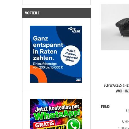
VORTEILE
SCHWARZES CHE
WOHHNZ
PREIS
U
CH
1 Stüc