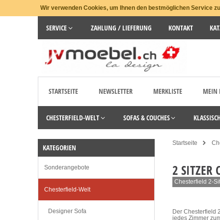
Wir verwenden Cookies, um Ihnen den bestmöglichen Service zu 
SERVICE
ZAHLUNG / LIEFERUNG
KONTAKT
KAT
STARTSEITE
NEWSLETTER
MERKLISTE
MEIN
CHESTERFIELD-WELT
SOFAS & COUCHES
KLASSISC
Startseite
Che
KATEGORIEN
2 SITZER 
Sonderangebote
Chesterfield 2-Si
Chesterfield-Welt
Designer Sofa
Der Chesterfield 
jedes Zimmer zum 