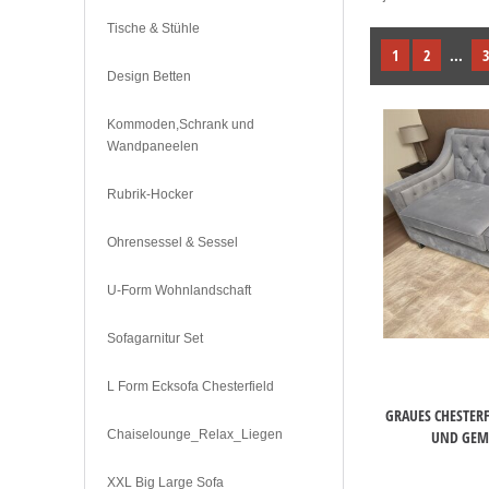
Tische & Stühle
1
2
...
3
Design Betten
Kommoden,Schrank und
Wandpaneelen
Rubrik-Hocker
Ohrensessel & Sessel
U-Form Wohnlandschaft
Sofagarnitur Set
L Form Ecksofa Chesterfield
GRAUES CHESTERF
UND GEMÜ
Chaiselounge_Relax_Liegen
XXL Big Large Sofa