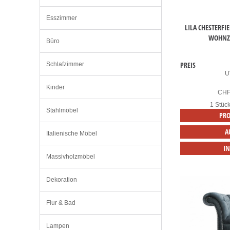
Esszimmer
LILA CHESTERFI
WOHNZI
Büro
PREIS
Schlafzimmer
U
Kinder
CH
1 Stüc
Stahlmöbel
PRO
A
Italienische Möbel
I
Massivholzmöbel
Dekoration
Flur & Bad
Lampen