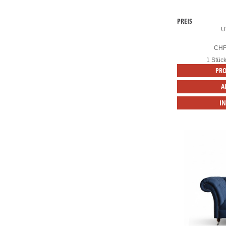
PREIS
U
CH
1 Stüc
PRO
A
I