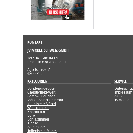
KONTAKT
JV MÖBEL SCHWEIZ GMBH
Tel.: 041 588 04 69
Email: info@jvmoebel.ch
Ägeristrasse 5
6300 Zug
KATEGORIEN
SERVICE
Sonderangebote
Datenschut
Chesterfield-Welt
Impressum
Sofas & Couches
AGB
Möbel Sofort Lieferbar
JVMoebel
Klassische Möbel
Wohnzimmer
Esszimmer
Büro
Schlafzimmer
Kinder
Stahlmöbel
Italienische Möbel