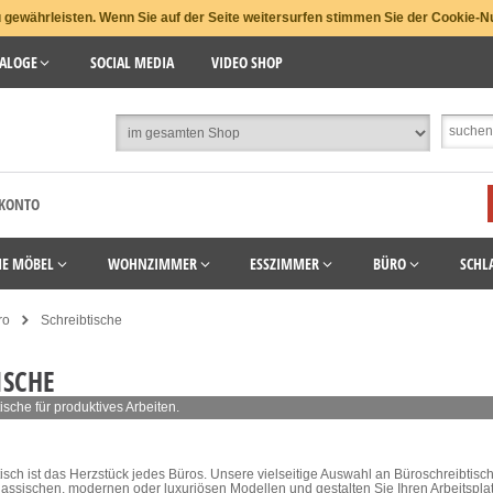
gewährleisten. Wenn Sie auf der Seite weitersurfen stimmen Sie der Cookie-N
ALOGE
SOCIAL MEDIA
VIDEO SHOP
 KONTO
HE MÖBEL
WOHNZIMMER
ESSZIMMER
BÜRO
SCHL
ro
Schreibtische
ISCHE
ische für produktives Arbeiten.
tisch ist das Herzstück jedes Büros. Unsere vielseitige Auswahl an Büroschreibtis
assischen, modernen oder luxuriösen Modellen und gestalten Sie Ihren Arbeitsplat