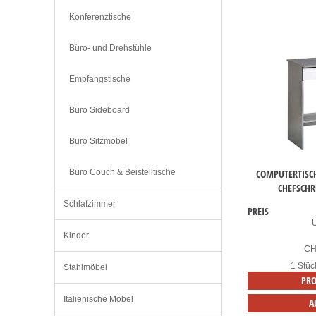
Konferenztische
Büro- und Drehstühle
Empfangstische
Büro Sideboard
Büro Sitzmöbel
COMPUTERTISCH
Büro Сouch & Beistelltische
CHEFSCHR
Schlafzimmer
PREIS
Kinder
C
1 Stüc
Stahlmöbel
PRO
Italienische Möbel
A