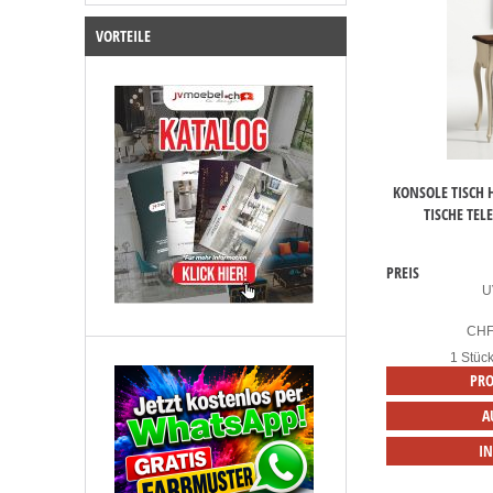
VORTEILE
KONSOLE TISCH
TISCHE TEL
PREIS
U
CH
1 Stüc
PRO
A
I