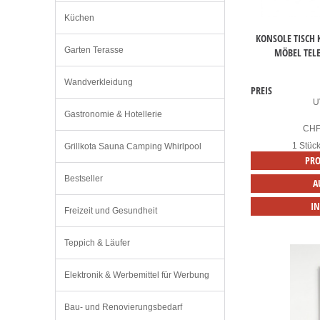
Küchen
KONSOLE TISCH
Garten Terasse
MÖBEL TELE
Wandverkleidung
PREIS
U
Gastronomie & Hotellerie
CH
1 Stüc
Grillkota Sauna Camping Whirlpool
PRO
Bestseller
A
I
Freizeit und Gesundheit
Teppich & Läufer
Elektronik & Werbemittel für Werbung
Bau- und Renovierungsbedarf