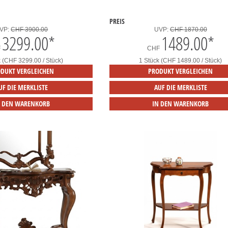
PREIS
VP:
CHF 3900.00
UVP:
CHF 1870.00
3299.00
*
1489.00
*
F
CHF
k (CHF 3299.00 / Stück)
1 Stück (CHF 1489.00 / Stück)
DUKT VERGLEICHEN
PRODUKT VERGLEICHEN
UF DIE MERKLISTE
AUF DIE MERKLISTE
N DEN WARENKORB
IN DEN WARENKORB