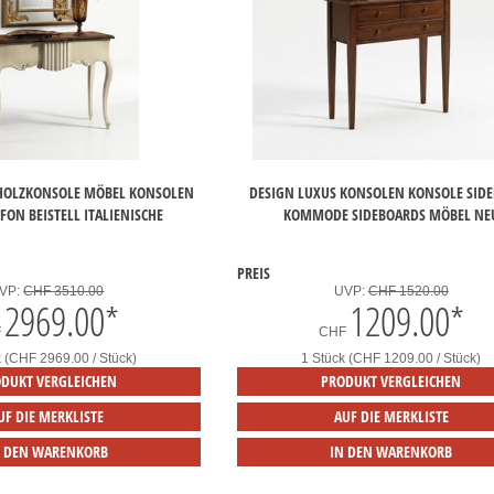
 HOLZKONSOLE MÖBEL KONSOLEN
DESIGN LUXUS KONSOLEN KONSOLE SID
EFON BEISTELL ITALIENISCHE
KOMMODE SIDEBOARDS MÖBEL NE
PREIS
VP:
CHF 3510.00
UVP:
CHF 1520.00
2969.00
*
1209.00
*
F
CHF
k (CHF 2969.00 / Stück)
1 Stück (CHF 1209.00 / Stück)
DUKT VERGLEICHEN
PRODUKT VERGLEICHEN
UF DIE MERKLISTE
AUF DIE MERKLISTE
N DEN WARENKORB
IN DEN WARENKORB