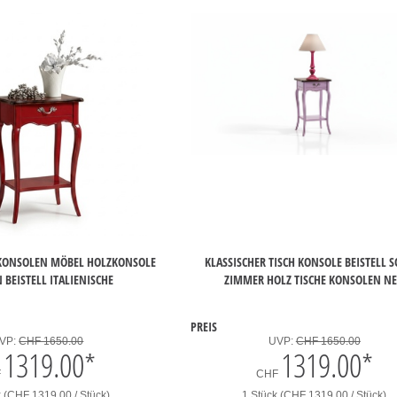
 KONSOLEN MÖBEL HOLZKONSOLE
KLASSISCHER TISCH KONSOLE BEISTELL 
 BEISTELL ITALIENISCHE
ZIMMER HOLZ TISCHE KONSOLEN N
PREIS
VP:
CHF 1650.00
UVP:
CHF 1650.00
1319.00
*
1319.00
*
F
CHF
k (CHF 1319.00 / Stück)
1 Stück (CHF 1319.00 / Stück)