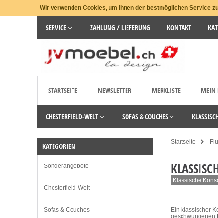
Wir verwenden Cookies, um Ihnen den bestmöglichen Service zu 
SERVICE
ZAHLUNG / LIEFERUNG
KONTAKT
KAT
STARTSEITE
NEWSLETTER
MERKLISTE
MEIN
CHESTERFIELD-WELT
SOFAS & COUCHES
KLASSISC
Startseite
Flu
KATEGORIEN
KLASSISC
Sonderangebote
Klassische Konsol
Chesterfield-Welt
Sofas & Couches
Ein klassischer Ko
geschwungenen Bei