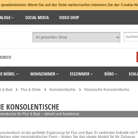
gewährleisten. Wenn Sie auf der Seite weitersurfen stimmen Sie der Cookie-N
ALOGE
SOCIAL MEDIA
VIDEO SHOP
 KONTO
HE MÖBEL
WOHNZIMMER
ESSZIMMER
BÜRO
SCHL
r & Bad
Flur & Diele
Konsolentische
Klassische Konsolentische
HE KONSOLENTISCHE
entische für Flur & Bad – stilvoll und funktional.
nsolentisch ist die perfekte Ergänzung für Flur und Bad. Er verbindet Ästhetik mit Fu
nen oder minimalistischer Form – finden Sie das ideale Modell für Ihr Zuhause.