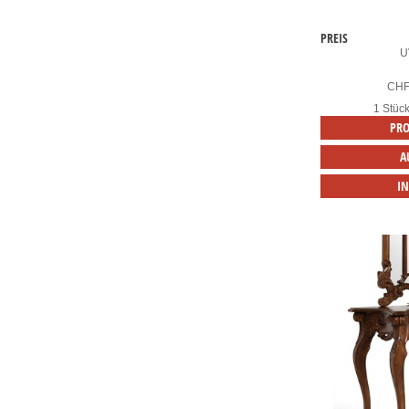
PREIS
U
CH
1 Stüc
PRO
A
I