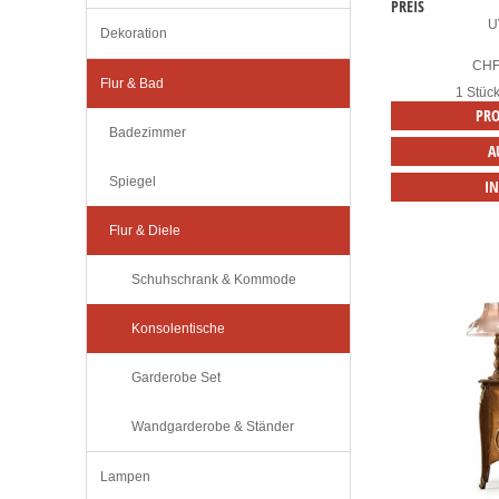
PREIS
U
Dekoration
CH
Flur & Bad
1 Stüc
PRO
Badezimmer
A
Spiegel
I
Flur & Diele
Schuhschrank & Kommode
Konsolentische
Garderobe Set
Wandgarderobe & Ständer
Lampen