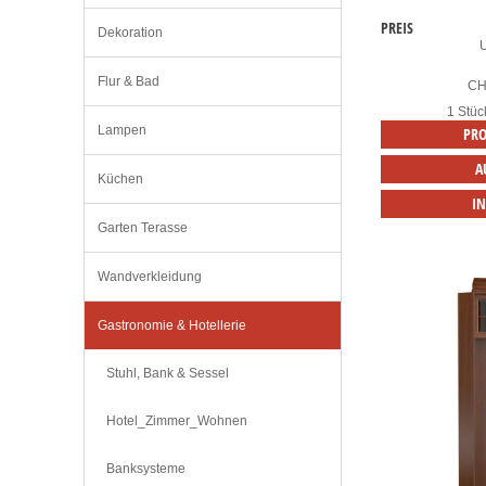
PREIS
Dekoration
Flur & Bad
C
1 Stüc
Lampen
PRO
A
Küchen
I
Garten Terasse
Wandverkleidung
Gastronomie & Hotellerie
Stuhl, Bank & Sessel
Hotel_Zimmer_Wohnen
Banksysteme