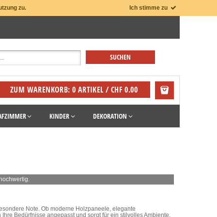
utzung zu.
Ich stimme zu
ZUM WARENKORB: 0 ARTIKEL / CHF 0.00
AFZIMMER
KINDER
DEKORATION
hochwertig.
besondere Note. Ob moderne Holzpaneele, elegante
hre Bedürfnisse angepasst und sorgt für ein stilvolles Ambiente.