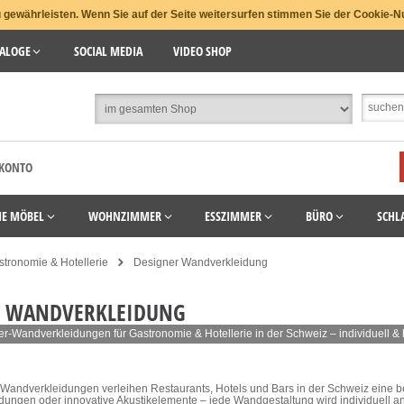
gewährleisten. Wenn Sie auf der Seite weitersurfen stimmen Sie der Cookie-N
ALOGE
SOCIAL MEDIA
VIDEO SHOP
 KONTO
HE MÖBEL
WOHNZIMMER
ESSZIMMER
BÜRO
SCHL
tronomie & Hotellerie
Designer Wandverkleidung
R WANDVERKLEIDUNG
r-Wandverkleidungen für Gastronomie & Hotellerie in der Schweiz – individuell & 
Wandverkleidungen verleihen Restaurants, Hotels und Bars in der Schweiz eine 
dungen oder innovative Akustikelemente – jede Wandgestaltung wird individuell an I