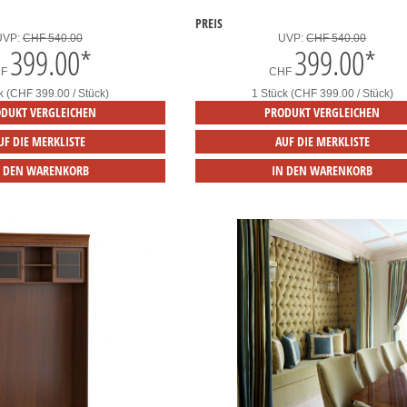
PREIS
UVP:
CHF 540.00
UVP:
CHF 540.00
399.00
*
399.00
*
HF
CHF
k (CHF 399.00 / Stück)
1 Stück (CHF 399.00 / Stück)
DUKT VERGLEICHEN
PRODUKT VERGLEICHEN
UF DIE MERKLISTE
AUF DIE MERKLISTE
N DEN WARENKORB
IN DEN WARENKORB