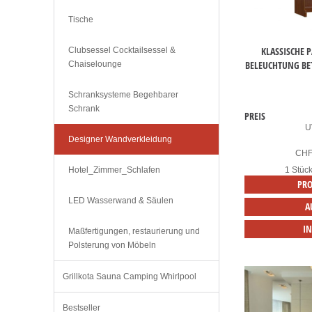
Tische
KLASSISCHE 
Clubsessel Cocktailsessel &
BELEUCHTUNG B
Chaiselounge
Schranksysteme Begehbarer
Schrank
PREIS
U
Designer Wandverkleidung
CH
Hotel_Zimmer_Schlafen
1 Stüc
PRO
LED Wasserwand & Säulen
A
I
Maßfertigungen, restaurierung und
Polsterung von Möbeln
Grillkota Sauna Camping Whirlpool
Bestseller