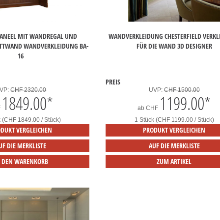
PANEEL MIT WANDREGAL UND
WANDVERKLEIDUNG CHESTERFIELD VERK
ETTWAND WANDVERKLEIDUNG BA-
FÜR DIE WAND 3D DESIGNER
16
PREIS
VP:
CHF 2320.00
UVP:
CHF 1500.00
1849.00
*
1199.00
*
F
ab
CHF
k (CHF 1849.00 / Stück)
1 Stück (CHF 1199.00 / Stück)
DUKT VERGLEICHEN
PRODUKT VERGLEICHEN
UF DIE MERKLISTE
AUF DIE MERKLISTE
N DEN WARENKORB
ZUM ARTIKEL