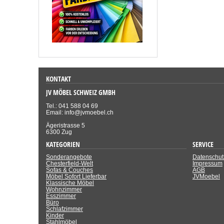
KONTAKT
JV MÖBEL SCHWEIZ GMBH
Tel.: 041 588 04 69
Email: info@jvmoebel.ch
Ägeristrasse 5
6300 Zug
KATEGORIEN
SERVICE
Sonderangebote
Datenschut
Chesterfield-Welt
Impressum
Sofas & Couches
AGB
Möbel Sofort Lieferbar
JVMoebel
Klassische Möbel
Wohnzimmer
Esszimmer
Büro
Schlafzimmer
Kinder
Stahlmöbel