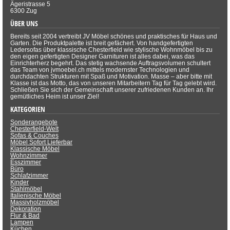
Ägeristrasse 5
6300 Zug
ÜBER UNS
Bereits seit 2004 vertreibt JV Möbel schönes und praktisches für Haus und
Garten. Die Produktpalette ist breit gefächert. Von handgefertigten
Ledersofas über klassische Chesterfield wie stylische Wohnmöbel bis zu
den eigen gefertigten Designer Garnituren ist alles dabei, was das
Einrichterherz begehrt. Das stetig wachsende Auftragsvolumen schultert
das Team von jvmoebel.ch mittels modernster Technologien und
durchdachten Strukturen mit Spaß und Motivation. Masse – aber bitte mit
Klasse ist das Motto, das von unseren Mitarbeitern Tag für Tag gelebt wird.
Schließen Sie sich der Gemeinschaft unserer zufriedenen Kunden an. Ihr
gemütliches Heim ist unser Ziel!
KATEGORIEN
Sonderangebote
Chesterfield-Welt
Sofas & Couches
Möbel Sofort Lieferbar
Klassische Möbel
Wohnzimmer
Esszimmer
Büro
Schlafzimmer
Kinder
Stahlmöbel
Italienische Möbel
Massivholzmöbel
Dekoration
Flur & Bad
Lampen
Küchen