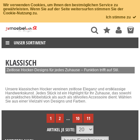
Wir verwenden Cookies, um Ihnen den bestmöglichen Service zu
gewährleisten. Wenn Sie auf der Seite weitersurfen stimmen Sie der
Cookie-Nutzung zu.
Ich stimme zu
UNSER SORTIMENT
KLASSISCH
Zeitlose Hocker-Designs für jedes Zuhause – Funktion trifft auf Stil.
Unsere klassischen Hocker vereinen zeitlose Eleganz und erstklassige
Handwerkskunst. Jedes Stück ist ein Highlight für Ihr Zuhause, das sowohl
als praktisches Möbelstück als auch als stilvolles Accessoire dient. Wählen
Sie aus einer Vielzahl von Designs und Farben.
1
2
...
10
11
ARTIKEL JE SEITE: