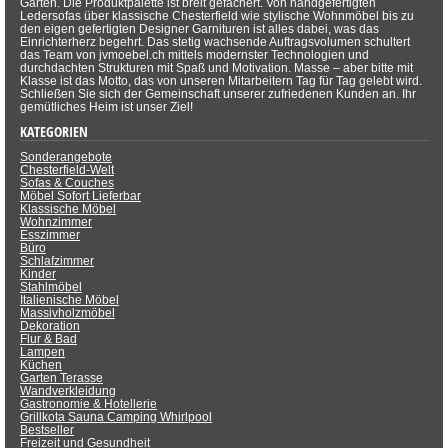
Garten. Die Produktpalette ist breit gefächert. Von handgefertigten
Ledersofas über klassische Chesterfield wie stylische Wohnmöbel bis zu
den eigen gefertigten Designer Garnituren ist alles dabei, was das
Einrichterherz begehrt. Das stetig wachsende Auftragsvolumen schultert
das Team von jvmoebel.ch mittels modernster Technologien und
durchdachten Strukturen mit Spaß und Motivation. Masse – aber bitte mit
Klasse ist das Motto, das von unseren Mitarbeitern Tag für Tag gelebt wird.
Schließen Sie sich der Gemeinschaft unserer zufriedenen Kunden an. Ihr
gemütliches Heim ist unser Ziel!
KATEGORIEN
Sonderangebote
Chesterfield-Welt
Sofas & Couches
Möbel Sofort Lieferbar
Klassische Möbel
Wohnzimmer
Esszimmer
Büro
Schlafzimmer
Kinder
Stahlmöbel
Italienische Möbel
Massivholzmöbel
Dekoration
Flur & Bad
Lampen
Küchen
Garten Terasse
Wandverkleidung
Gastronomie & Hotellerie
Grillkota Sauna Camping Whirlpool
Bestseller
Freizeit und Gesundheit