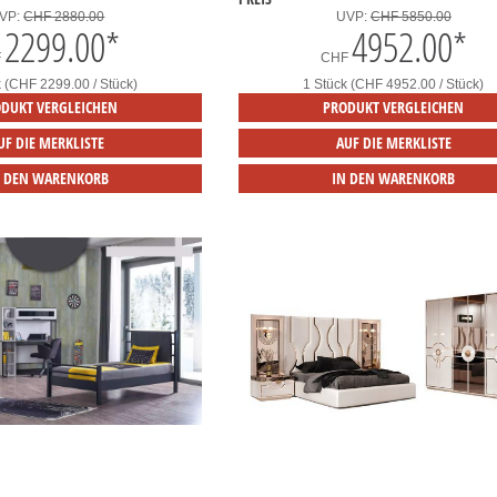
VP:
CHF 2880.00
UVP:
CHF 5850.00
2299.00
*
4952.00
*
F
CHF
k (CHF 2299.00 / Stück)
1 Stück (CHF 4952.00 / Stück)
DUKT VERGLEICHEN
PRODUKT VERGLEICHEN
UF DIE MERKLISTE
AUF DIE MERKLISTE
N DEN WARENKORB
IN DEN WARENKORB