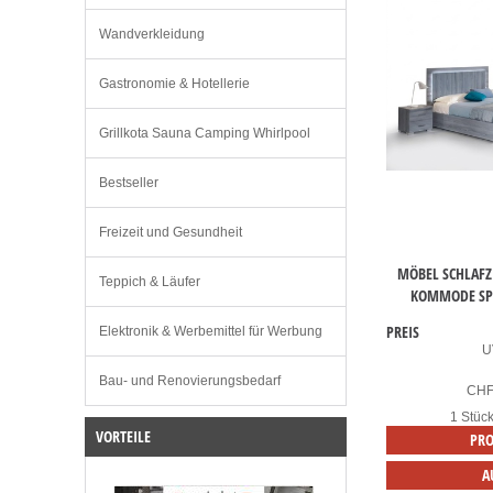
Wandverkleidung
Gastronomie & Hotellerie
Grillkota Sauna Camping Whirlpool
Bestseller
Freizeit und Gesundheit
MÖBEL SCHLAFZ
Teppich & Läufer
KOMMODE SPI
PREIS
Elektronik & Werbemittel für Werbung
U
Bau- und Renovierungsbedarf
CH
1 Stüc
VORTEILE
PRO
A