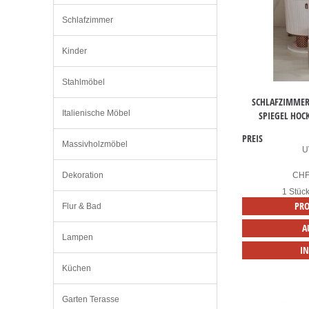
Schlafzimmer
Kinder
Stahlmöbel
SCHLAFZIMMER
Italienische Möbel
SPIEGEL HOC
PREIS
Massivholzmöbel
U
Dekoration
CH
1 Stüc
PRO
Flur & Bad
A
Lampen
I
Küchen
Garten Terasse