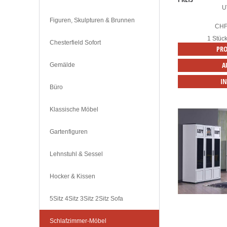
U
Figuren, Skulpturen & Brunnen
CH
1 Stüc
Chesterfield Sofort
PRO
A
Gemälde
I
Büro
Klassische Möbel
Gartenfiguren
Lehnstuhl & Sessel
Hocker & Kissen
5Sitz 4Sitz 3Sitz 2Sitz Sofa
Schlafzimmer-Möbel