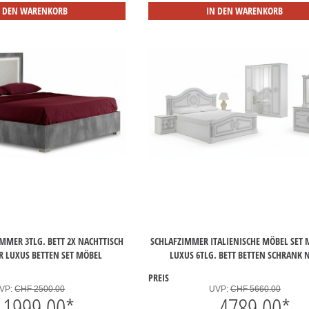
N DEN WARENKORB
IN DEN WARENKORB
MMER 3TLG. BETT 2X NACHTTISCH
SCHLAFZIMMER ITALIENISCHE MÖBEL SET
R LUXUS BETTEN SET MÖBEL
LUXUS 6TLG. BETT BETTEN SCHRANK 
PREIS
VP:
CHF 2500.00
UVP:
CHF 5660.00
1999.00
*
4789.00
*