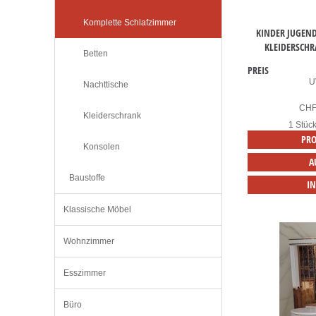
Komplette Schlafzimmer
KINDER JUGEND
KLEIDERSCHR
Betten
PREIS
U
Nachttische
CH
Kleiderschrank
1 Stüc
PRO
Konsolen
A
Baustoffe
I
Klassische Möbel
Wohnzimmer
Esszimmer
Büro