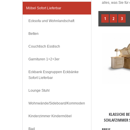
alles, was Sie für
Möbel Sofort Lieferbar
1
2
3
Ecksofa und Wohnlandschaft
Betten
Couchtisch Esstisch
Garnituren 1+2+3er
Eckbank Essgruppen Eckbänke
Sofort Lieferbar
Lounge Stuhl
Wohnwände/Sideboard/Kommoden
KLASSICHE B
Kinderzimmer Kindermöbel
SCHLAFZIMMER S
Bad
PREIS