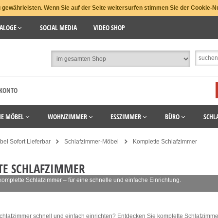
gewährleisten. Wenn Sie auf der Seite weitersurfen stimmen Sie der Cookie-N
ALOGE
SOCIAL MEDIA
VIDEO SHOP
 KONTO
HE MÖBEL
WOHNZIMMER
ESSZIMMER
BÜRO
SCHL
el Sofort Lieferbar
Schlafzimmer-Möbel
Komplette Schlafzimmer
TE SCHLAFZIMMER
 komplette Schlafzimmer – für eine schnelle und einfache Einrichtung.
chlafzimmer schnell und einfach einrichten? Entdecken Sie komplette Schlafzimmer