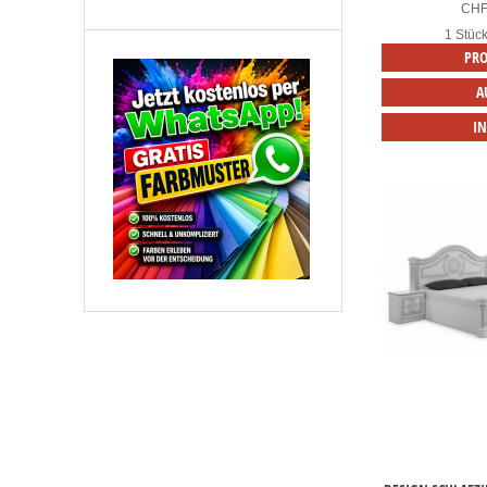
CH
1 Stüc
PRO
A
I