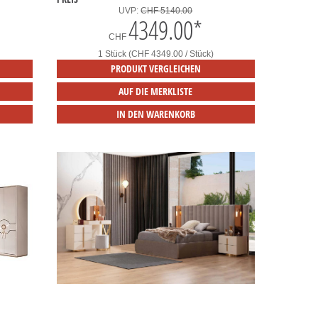
UVP:
CHF 5140.00
4349.00
*
CHF
1 Stück (CHF 4349.00 / Stück)
PRODUKT VERGLEICHEN
AUF DIE MERKLISTE
IN DEN WARENKORB