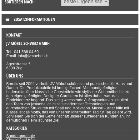
SORTIEREN NACH:
ZUSATZINFORMATIONEN
KONTAKT
JV MÖBEL SCHWEIZ GMBH
Tel.: 041 588 04 69
Email: info@jvmoebel.ch
Ägeristrasse 5
6300 Zug
ÜBER UNS
Bereits seit 2004 vertreibt JV Möbel schönes und praktisches für Haus und
Garten. Die Produktpalette ist breit gefächert. Von handgefertigten
Ledersofas über klassische Chesterfield wie stylische Wohnmöbel bis zu
den eigen gefertigten Designer Garnituren ist alles dabei, was das
Einrichterherz begehrt. Das stetig wachsende Auftragsvolumen schultert
das Team von jvmoebel.ch mittels modernster Technologien und
durchdachten Strukturen mit Spaß und Motivation. Masse – aber bitte mit
Klasse ist das Motto, das von unseren Mitarbeitern Tag für Tag gelebt wird.
Schließen Sie sich der Gemeinschaft unserer zufriedenen Kunden an. Ihr
gemütliches Heim ist unser Ziel!
KATEGORIEN
Sonderangebote