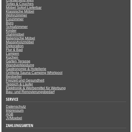
Chesterfield-Welt
Sofas & Couches
Möbel Sofort Lieferbar
Klassische Möbel
Wohnzimmer
Esszimmer
Büro
Schlafzimmer
Kinder
Stahlmöbel
Italienische Möbel
Massivholzmöbel
Dekoration
Flur & Bad
Lampen
Küchen
Garten Terasse
Wandverkleidung
Gastronomie & Hotellerie
Grillkota Sauna Camping Whirlpool
Bestseller
Freizeit und Gesundheit
Teppich & Läufer
Elektronik & Werbemittel für Werbung
Bau- und Renovierungsbedarf
SERVICE
Datenschutz
Impressum
AGB
JVMoebel
ZAHLUNGSARTEN