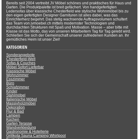
Bereits seit 2004 vertreibt JV Möbel schönes und praktisches für Haus und
Garten. Die Produktpalette ist breit gefächert. Von handgefertigten
Ledersofas über klassische Chesterfield wie stylische Wohnmöbel bis zu
den eigen gefertigten Designer Garnituren ist alles dabei, was das
Einrichterherz begehrt. Das stetig wachsende Auftragsvolumen schultert
das Team von jvmoebel.ch mittels modernster Technologien und
durchdachten Strukturen mit Spaß und Motivation. Masse – aber bitte mit
Klasse ist das Motto, das von unseren Mitarbeitern Tag für Tag gelebt wird.
Schließen Sie sich der Gemeinschaft unserer zufriedenen Kunden an. Ihr
gemütliches Heim ist unser Ziel!
KATEGORIEN
Sonderangebote
Chesterfield-Welt
Sofas & Couches
Möbel Sofort Lieferbar
Klassische Möbel
Wohnzimmer
Esszimmer
Büro
Schlafzimmer
Kinder
Stahlmöbel
Italienische Möbel
Massivholzmöbel
Dekoration
Flur & Bad
Lampen
Küchen
Garten Terasse
Wandverkleidung
Gastronomie & Hotellerie
Grillkota Sauna Camping Whirlpool