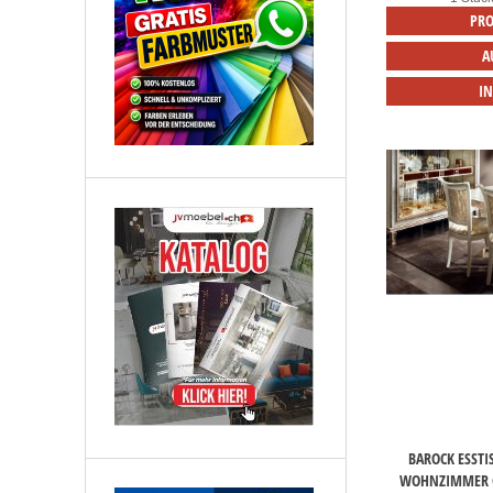
PRO
A
I
BAROCK ESSTI
WOHNZIMMER G