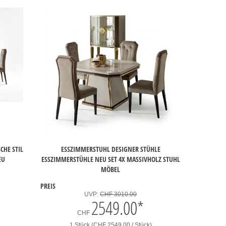
CHE STIL
ESSZIMMERSTUHL DESIGNER STÜHLE
EU
ESSZIMMERSTÜHLE NEU SET 4X MASSIVHOLZ STUHL
MÖBEL
PREIS
UVP:
CHF 3010.00
2549.00
*
CHF
1 Stück (CHF 2549.00 / Stück)