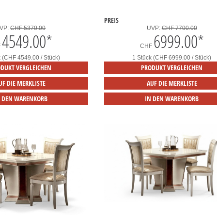
PREIS
VP:
CHF 5370.00
UVP:
CHF 7700.00
4549.00
*
6999.00
*
F
CHF
k (CHF 4549.00 / Stück)
1 Stück (CHF 6999.00 / Stück)
DUKT VERGLEICHEN
PRODUKT VERGLEICHEN
UF DIE MERKLISTE
AUF DIE MERKLISTE
N DEN WARENKORB
IN DEN WARENKORB