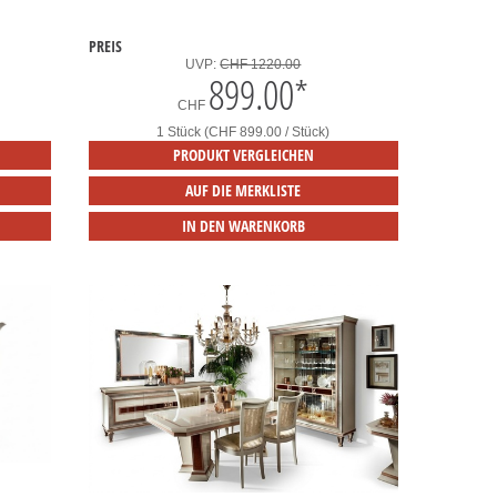
PREIS
UVP:
CHF 1220.00
899.00
*
CHF
1 Stück (CHF 899.00 / Stück)
PRODUKT VERGLEICHEN
AUF DIE MERKLISTE
IN DEN WARENKORB