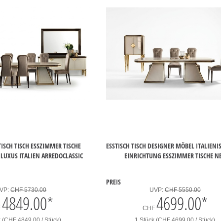
ISCH TISCH ESSZIMMER TISCHE
ESSTISCH TISCH DESIGNER MÖBEL ITALIENIS
LUXUS ITALIEN ARREDOCLASSIC
EINRICHTUNG ESSZIMMER TISCHE N
PREIS
VP:
CHF 5730.00
UVP:
CHF 5550.00
4849.00
*
4699.00
*
F
CHF
k (CHF 4849.00 / Stück)
1 Stück (CHF 4699.00 / Stück)