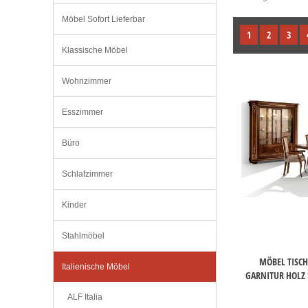
Möbel Sofort Lieferbar
1
2
3
Klassische Möbel
Wohnzimmer
Esszimmer
Büro
Schlafzimmer
Kinder
Stahlmöbel
MÖBEL TISCH
Italienische Möbel
GARNITUR HOLZ
ALF Italia