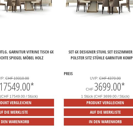
0TLG. GARNITUR VITRINE TISCH 6X
SET 6X DESIGNER STUHL SET ESSZIMMER
ICHTE SPIEGEL MÖBEL HOLZ
POLSTER SITZ STÜHLE GARNITUR KOMP
PREIS
VP:
CHF 19310.00
UVP:
CHF 4370.00
17549.00
*
3699.00
*
CHF
 (CHF 17549.00 / Stück)
1 Stück (CHF 3699.00 / Stück)
DUKT VERGLEICHEN
PRODUKT VERGLEICHEN
UF DIE MERKLISTE
AUF DIE MERKLISTE
N DEN WARENKORB
IN DEN WARENKORB