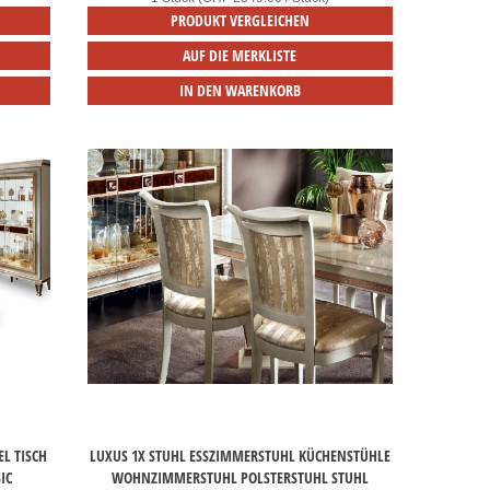
PRODUKT VERGLEICHEN
AUF DIE MERKLISTE
IN DEN WARENKORB
L TISCH
LUXUS 1X STUHL ESSZIMMERSTUHL KÜCHENSTÜHLE
IC
WOHNZIMMERSTUHL POLSTERSTUHL STUHL