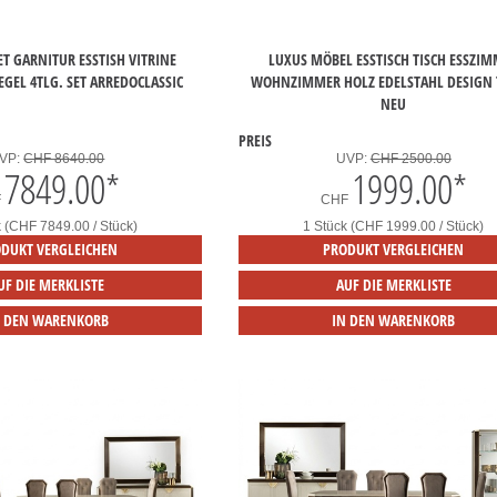
T GARNITUR ESSTISH VITRINE
LUXUS MÖBEL ESSTISCH TISCH ESSZI
GEL 4TLG. SET ARREDOCLASSIC
WOHNZIMMER HOLZ EDELSTAHL DESIGN 
NEU
PREIS
VP:
CHF 8640.00
UVP:
CHF 2500.00
7849.00
*
1999.00
*
F
CHF
k (CHF 7849.00 / Stück)
1 Stück (CHF 1999.00 / Stück)
DUKT VERGLEICHEN
PRODUKT VERGLEICHEN
UF DIE MERKLISTE
AUF DIE MERKLISTE
N DEN WARENKORB
IN DEN WARENKORB