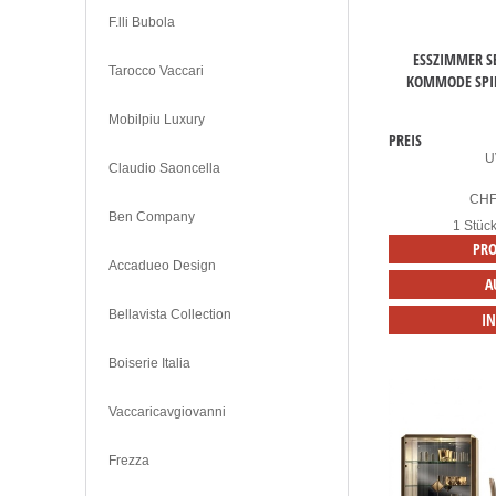
F.lli Bubola
ESSZIMMER SE
Tarocco Vaccari
KOMMODE SPIE
Mobilpiu Luxury
PREIS
U
Claudio Saoncella
CH
Ben Company
1 Stüc
PRO
Accadueo Design
A
Bellavista Collection
I
Boiserie Italia
Vaccaricavgiovanni
Frezza