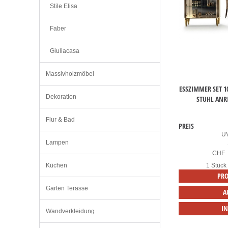
Stile Elisa
Faber
Giuliacasa
Massivholzmöbel
ESSZIMMER SET 1
Dekoration
STUHL ANR
Flur & Bad
PREIS
U
Lampen
CHF
Küchen
1 Stück
PRO
Garten Terasse
A
I
Wandverkleidung