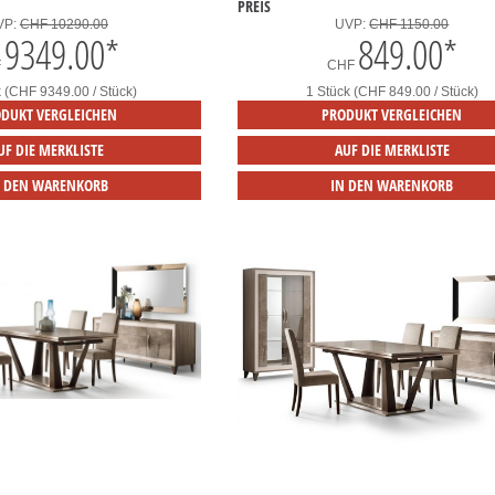
PREIS
VP:
CHF 10290.00
UVP:
CHF 1150.00
9349.00
*
849.00
*
F
CHF
k (CHF 9349.00 / Stück)
1 Stück (CHF 849.00 / Stück)
DUKT VERGLEICHEN
PRODUKT VERGLEICHEN
UF DIE MERKLISTE
AUF DIE MERKLISTE
N DEN WARENKORB
IN DEN WARENKORB