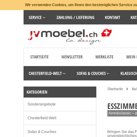
Wir verwenden Cookies, um Ihnen den bestmöglichen Service zu 
SERVICE
ZAHLUNG / LIEFERUNG
KONTAKT
KAT
STARTSEITE
NEWSLETTER
MERKLISTE
MEIN
CHESTERFIELD-WELT
SOFAS & COUCHES
KLASSISC
Startseite
Ita
KATEGORIEN
ESSZIMM
Sonderangebote
Arredoclassic – p
Chesterfield-Welt
Sofas & Couches
Bringen Sie das Fl
unvergleichliche