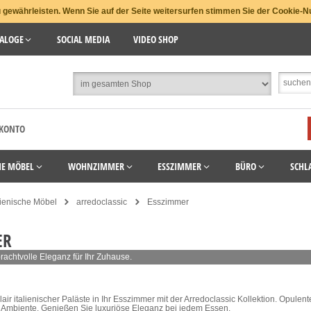
gewährleisten. Wenn Sie auf der Seite weitersurfen stimmen Sie der Cookie-N
ALOGE
SOCIAL MEDIA
VIDEO SHOP
 KONTO
HE MÖBEL
WOHNZIMMER
ESSZIMMER
BÜRO
SCHL
lienische Möbel
arredoclassic
Esszimmer
ER
rachtvolle Eleganz für Ihr Zuhause.
air italienischer Paläste in Ihr Esszimmer mit der Arredoclassic Kollektion. Opulent
s Ambiente. Genießen Sie luxuriöse Eleganz bei jedem Essen.