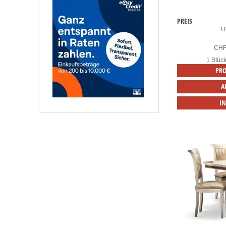
PREIS
U
CH
1 Stüc
PRO
A
I