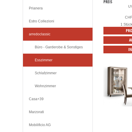
PREIS
U
Prianera
CH
Estro Collezioni
1 Stüc
PRO
arredoclassic
A
Büro - Garderobe & Sonstiges
I
Esszimmer
Schlafzimmer
Wohnzimmer
Casa+39
Marzorati
Mobilificio AG