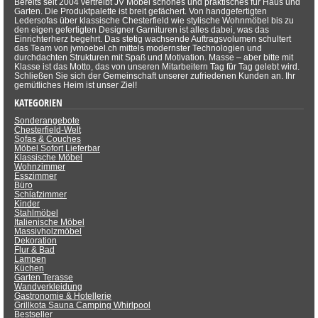
Bereits seit 2004 vertreibt JV Möbel schönes und praktisches für Haus und
Garten. Die Produktpalette ist breit gefächert. Von handgefertigten
Ledersofas über klassische Chesterfield wie stylische Wohnmöbel bis zu
den eigen gefertigten Designer Garnituren ist alles dabei, was das
Einrichterherz begehrt. Das stetig wachsende Auftragsvolumen schultert
das Team von jvmoebel.ch mittels modernster Technologien und
durchdachten Strukturen mit Spaß und Motivation. Masse – aber bitte mit
Klasse ist das Motto, das von unseren Mitarbeitern Tag für Tag gelebt wird.
Schließen Sie sich der Gemeinschaft unserer zufriedenen Kunden an. Ihr
gemütliches Heim ist unser Ziel!
KATEGORIEN
Sonderangebote
Chesterfield-Welt
Sofas & Couches
Möbel Sofort Lieferbar
Klassische Möbel
Wohnzimmer
Esszimmer
Büro
Schlafzimmer
Kinder
Stahlmöbel
Italienische Möbel
Massivholzmöbel
Dekoration
Flur & Bad
Lampen
Küchen
Garten Terasse
Wandverkleidung
Gastronomie & Hotellerie
Grillkota Sauna Camping Whirlpool
Bestseller