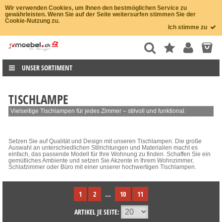
Wir verwenden Cookies, um Ihnen den bestmöglichen Service zu
gewährleisten. Wenn Sie auf der Seite weitersurfen stimmen Sie der
Cookie-Nutzung zu.
Ich stimme zu
UNSER SORTIMENT
TISCHLAMPE
Vielseitige Tischlampen für jedes Zimmer – stilvoll und funktional.
Setzen Sie auf Qualität und Design mit unseren Tischlampen. Die große
Auswahl an unterschiedlichen Stilrichtungen und Materialien macht es
einfach, das passende Modell für Ihre Wohnung zu finden. Schaffen Sie ein
gemütliches Ambiente und setzen Sie Akzente in Ihrem Wohnzimmer,
Schlafzimmer oder Büro mit einer unserer hochwertigen Tischlampen.
1
2
...
10
11
ARTIKEL JE SEITE: