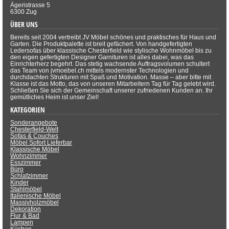
Ägeristrasse 5
6300 Zug
ÜBER UNS
Bereits seit 2004 vertreibt JV Möbel schönes und praktisches für Haus und
Garten. Die Produktpalette ist breit gefächert. Von handgefertigten
Ledersofas über klassische Chesterfield wie stylische Wohnmöbel bis zu
den eigen gefertigten Designer Garnituren ist alles dabei, was das
Einrichterherz begehrt. Das stetig wachsende Auftragsvolumen schultert
das Team von jvmoebel.ch mittels modernster Technologien und
durchdachten Strukturen mit Spaß und Motivation. Masse – aber bitte mit
Klasse ist das Motto, das von unseren Mitarbeitern Tag für Tag gelebt wird.
Schließen Sie sich der Gemeinschaft unserer zufriedenen Kunden an. Ihr
gemütliches Heim ist unser Ziel!
KATEGORIEN
Sonderangebote
Chesterfield-Welt
Sofas & Couches
Möbel Sofort Lieferbar
Klassische Möbel
Wohnzimmer
Esszimmer
Büro
Schlafzimmer
Kinder
Stahlmöbel
Italienische Möbel
Massivholzmöbel
Dekoration
Flur & Bad
Lampen