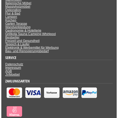
Italienische Möbel
Massivholzmöbel
Dekoration
Flur & Bad
Lampen
Küchen
Garten Terasse
Wandverkleidung
Gastronomie & Hotellerie
Grillkota Sauna Camping Whirlpool
Bestseller
Freizeit und Gesundheit
Teppich & Läufer
Elektronik & Werbemittel für Werbung
Bau- und Renovierungsbedarf
SERVICE
Datenschutz
Impressum
AGB
JVMoebel
ZAHLUNGSARTEN