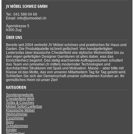
JV MÖBEL SCHWEIZ GMBH
Tel.: 041 588 04 69
Email: info@jvmoebel.ch
Ägeristrasse 5
6300 Zug
ÜBER UNS
Bereits seit 2004 vertreibt JV Möbel schönes und praktisches für Haus und
Garten. Die Produktpalette ist breit gefächert. Von handgefertigten
Ledersofas über klassische Chesterfield wie stylische Wohnmöbel bis zu
den eigen gefertigten Designer Garnituren ist alles dabei, was das
Einrichterherz begehrt. Das stetig wachsende Auftragsvolumen schultert
das Team von jvmoebel.ch mittels modernster Technologien und
durchdachten Strukturen mit Spaß und Motivation. Masse – aber bitte mit
Klasse ist das Motto, das von unseren Mitarbeitern Tag für Tag gelebt wird.
Schließen Sie sich der Gemeinschaft unserer zufriedenen Kunden an. Ihr
gemütliches Heim ist unser Ziel!
KATEGORIEN
Sonderangebote
Chesterfield-Welt
Sofas & Couches
Möbel Sofort Lieferbar
Klassische Möbel
Wohnzimmer
Esszimmer
Büro
Schlafzimmer
Kinder
Stahlmöbel