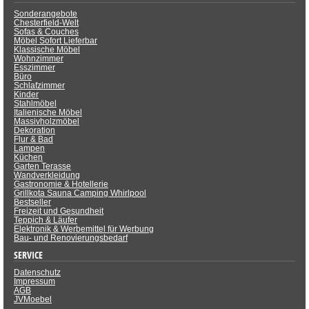
Sonderangebote
Chesterfield-Welt
Sofas & Couches
Möbel Sofort Lieferbar
Klassische Möbel
Wohnzimmer
Esszimmer
Büro
Schlafzimmer
Kinder
Stahlmöbel
Italienische Möbel
Massivholzmöbel
Dekoration
Flur & Bad
Lampen
Küchen
Garten Terasse
Wandverkleidung
Gastronomie & Hotellerie
Grillkota Sauna Camping Whirlpool
Bestseller
Freizeit und Gesundheit
Teppich & Läufer
Elektronik & Werbemittel für Werbung
Bau- und Renovierungsbedarf
SERVICE
Datenschutz
Impressum
AGB
JVMoebel