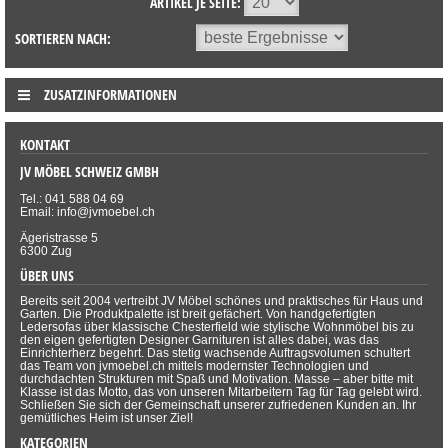
ARTIKEL JE SEITE:
SORTIEREN NACH:
ZUSATZINFORMATIONEN
KONTAKT
JV MÖBEL SCHWEIZ GMBH
Tel.: 041 588 04 69
Email: info@jvmoebel.ch
Ägeristrasse 5
6300 Zug
ÜBER UNS
Bereits seit 2004 vertreibt JV Möbel schönes und praktisches für Haus und
Garten. Die Produktpalette ist breit gefächert. Von handgefertigten
Ledersofas über klassische Chesterfield wie stylische Wohnmöbel bis zu
den eigen gefertigten Designer Garnituren ist alles dabei, was das
Einrichterherz begehrt. Das stetig wachsende Auftragsvolumen schultert
das Team von jvmoebel.ch mittels modernster Technologien und
durchdachten Strukturen mit Spaß und Motivation. Masse – aber bitte mit
Klasse ist das Motto, das von unseren Mitarbeitern Tag für Tag gelebt wird.
Schließen Sie sich der Gemeinschaft unserer zufriedenen Kunden an. Ihr
gemütliches Heim ist unser Ziel!
KATEGORIEN