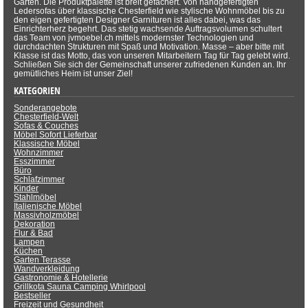
Garten. Die Produktpalette ist breit gefächert. Von handgefertigten
Ledersofas über klassische Chesterfield wie stylische Wohnmöbel bis zu
den eigen gefertigten Designer Garnituren ist alles dabei, was das
Einrichterherz begehrt. Das stetig wachsende Auftragsvolumen schultert
das Team von jvmoebel.ch mittels modernster Technologien und
durchdachten Strukturen mit Spaß und Motivation. Masse – aber bitte mit
Klasse ist das Motto, das von unseren Mitarbeitern Tag für Tag gelebt wird.
Schließen Sie sich der Gemeinschaft unserer zufriedenen Kunden an. Ihr
gemütliches Heim ist unser Ziel!
KATEGORIEN
Sonderangebote
Chesterfield-Welt
Sofas & Couches
Möbel Sofort Lieferbar
Klassische Möbel
Wohnzimmer
Esszimmer
Büro
Schlafzimmer
Kinder
Stahlmöbel
Italienische Möbel
Massivholzmöbel
Dekoration
Flur & Bad
Lampen
Küchen
Garten Terasse
Wandverkleidung
Gastronomie & Hotellerie
Grillkota Sauna Camping Whirlpool
Bestseller
Freizeit und Gesundheit