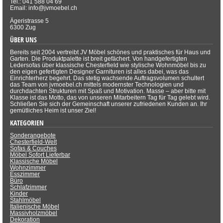
Tel.: 041 588 04 69
Email: info@jvmoebel.ch
Ägeristrasse 5
6300 Zug
ÜBER UNS
Bereits seit 2004 vertreibt JV Möbel schönes und praktisches für Haus und
Garten. Die Produktpalette ist breit gefächert. Von handgefertigten
Ledersofas über klassische Chesterfield wie stylische Wohnmöbel bis zu
den eigen gefertigten Designer Garnituren ist alles dabei, was das
Einrichterherz begehrt. Das stetig wachsende Auftragsvolumen schultert
das Team von jvmoebel.ch mittels modernster Technologien und
durchdachten Strukturen mit Spaß und Motivation. Masse – aber bitte mit
Klasse ist das Motto, das von unseren Mitarbeitern Tag für Tag gelebt wird.
Schließen Sie sich der Gemeinschaft unserer zufriedenen Kunden an. Ihr
gemütliches Heim ist unser Ziel!
KATEGORIEN
Sonderangebote
Chesterfield-Welt
Sofas & Couches
Möbel Sofort Lieferbar
Klassische Möbel
Wohnzimmer
Esszimmer
Büro
Schlafzimmer
Kinder
Stahlmöbel
Italienische Möbel
Massivholzmöbel
Dekoration