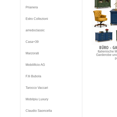
Prianera
Estro Collezioni
arredoclassic
Casa+39
BÜRO - G
Italienische 
Marzorati
Garderobe und 
p
Mobilificio AG
F.lli Bubola
Tarocco Vaccari
Mobilpiu Luxury
Claudio Saoncella