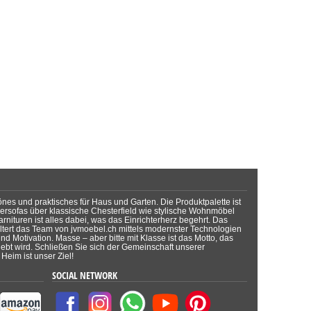
önes und praktisches für Haus und Garten. Die Produktpalette ist
dersofas über klassische Chesterfield wie stylische Wohnmöbel
rnituren ist alles dabei, was das Einrichterherz begehrt. Das
tert das Team von jvmoebel.ch mittels modernster Technologien
d Motivation. Masse – aber bitte mit Klasse ist das Motto, das
lebt wird. Schließen Sie sich der Gemeinschaft unserer
Heim ist unser Ziel!
SOCIAL NETWORK