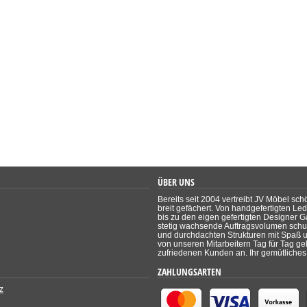
ÜBER UNS
Bereits seit 2004 vertreibt JV Möbel sch
breit gefächert. Von handgefertigten Le
bis zu den eigen gefertigten Designer Ga
stetig wachsende Auftragsvolumen schul
und durchdachten Strukturen mit Spaß un
von unseren Mitarbeitern Tag für Tag ge
zufriedenen Kunden an. Ihr gemütliches 
ZAHLUNGSARTEN
z