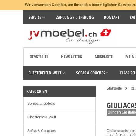
Wir verwenden Cookies, um Ihnen den bestmöglichen Service zu 
SERVICE
ZAHLUNG / LIEFERUNG
KONTAKT
KAT
STARTSEITE
NEWSLETTER
MERKLISTE
MEIN
CHESTERFIELD-WELT
SOFAS & COUCHES
KLASSISC
Startseite
Ita
KATEGORIEN
GIULIACA
Sonderangebote
Bringen Sie itali
Chesterfield-Welt
Sofas & Couches
Giuliacasa ist de
auch funktional si