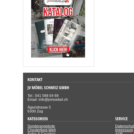
KONTAKT
JV MÖBEL SCHWEIZ GMBH
Tel.: 041 588 04 69
Email: info@jvmoebel.ch
Ägeristrasse 5
6300 Zug
KATEGORIEN
SERVICE
Sonderangebote
Datenschut
Chesterfield-Welt
Impressum