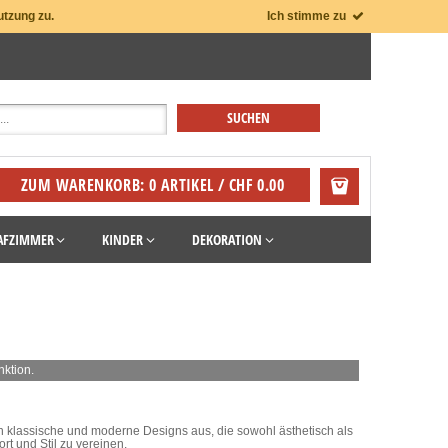
utzung zu.
Ich stimme zu
ZUM WARENKORB: 0 ARTIKEL / CHF 0.00
AFZIMMER
KINDER
DEKORATION
nktion.
urch klassische und moderne Designs aus, die sowohl ästhetisch als
rt und Stil zu vereinen.