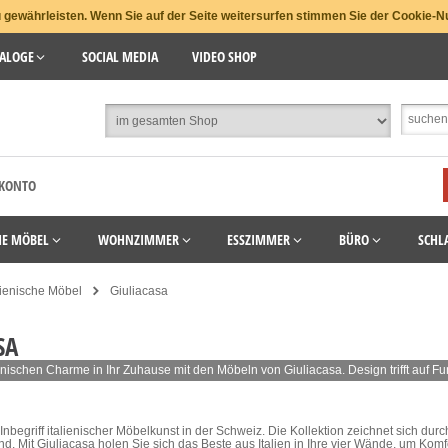
gewährleisten. Wenn Sie auf der Seite weitersurfen stimmen Sie der Cookie-N
ALOGE
SOCIAL MEDIA
VIDEO SHOP
 KONTO
HE MÖBEL
WOHNZIMMER
ESSZIMMER
BÜRO
SCHL
lienische Möbel
Giuliacasa
SA
enischen Charme in Ihr Zuhause mit den Möbeln von Giuliacasa. Design trifft auf Fu
r Inbegriff italienischer Möbelkunst in der Schweiz. Die Kollektion zeichnet sich d
nd. Mit Giuliacasa holen Sie sich das Beste aus Italien in Ihre vier Wände, um Komfo