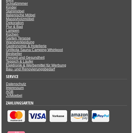
Schlafzimmer
Kinder
Stahlmöbel
Italienische Möbel
Massivholzmöbel
Dekoration
Flur & Bad
Lampen
Küchen
Garten Terasse
Wandverkleidung
Gastronomie & Hotellerie
Grillkota Sauna Camping Whirlpool
Bestseller
Freizeit und Gesundheit
Teppich & Läufer
Elektronik & Werbemittel für Werbung
Bau- und Renovierungsbedarf
SERVICE
Datenschutz
Impressum
AGB
JVMoebel
ZAHLUNGSARTEN