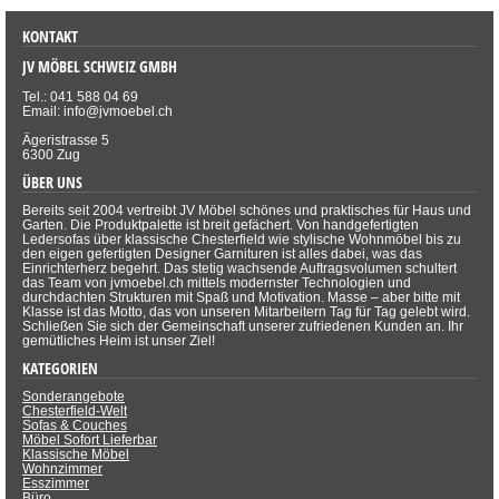
KONTAKT
JV MÖBEL SCHWEIZ GMBH
Tel.: 041 588 04 69
Email: info@jvmoebel.ch
Ägeristrasse 5
6300 Zug
ÜBER UNS
Bereits seit 2004 vertreibt JV Möbel schönes und praktisches für Haus und
Garten. Die Produktpalette ist breit gefächert. Von handgefertigten
Ledersofas über klassische Chesterfield wie stylische Wohnmöbel bis zu
den eigen gefertigten Designer Garnituren ist alles dabei, was das
Einrichterherz begehrt. Das stetig wachsende Auftragsvolumen schultert
das Team von jvmoebel.ch mittels modernster Technologien und
durchdachten Strukturen mit Spaß und Motivation. Masse – aber bitte mit
Klasse ist das Motto, das von unseren Mitarbeitern Tag für Tag gelebt wird.
Schließen Sie sich der Gemeinschaft unserer zufriedenen Kunden an. Ihr
gemütliches Heim ist unser Ziel!
KATEGORIEN
Sonderangebote
Chesterfield-Welt
Sofas & Couches
Möbel Sofort Lieferbar
Klassische Möbel
Wohnzimmer
Esszimmer
Büro