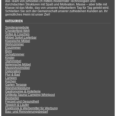
das Team von jvmoebel.ch mittels modernster Technologien und
durchdachten Strukturen mit Spaß und Motivation. Masse – aber bitte mit
Klasse ist das Motto, das von unseren Mitarbeitern Tag für Tag gelebt wird.
Schließen Sie sich der Gemeinschaft unserer zufriedenen Kunden an. Ihr
gemütliches Heim ist unser Ziel!
KATEGORIEN
Sonderangebote
Chesterfield-Welt
Sofas & Couches
Möbel Sofort Lieferbar
Klassische Möbel
Wohnzimmer
Esszimmer
Büro
Schlafzimmer
Kinder
Stahlmöbel
Italienische Möbel
Massivholzmöbel
Dekoration
Flur & Bad
Lampen
Küchen
Garten Terasse
Wandverkleidung
Gastronomie & Hotellerie
Grillkota Sauna Camping Whirlpool
Bestseller
Freizeit und Gesundheit
Teppich & Läufer
Elektronik & Werbemittel für Werbung
Bau- und Renovierungsbedarf