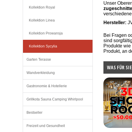
Unser Obere
Kollektion Royal
zugeschnitt
verschiedene 
Kollektion Linea
Hersteller:
J
Kollektion Prowansja
Bei Fragen o
sind sorgfält
Produkte wie
Kollektion Sycylia
Produkt, an d
Garten Terasse
WAS FÜR SIE
Wandverkleidung
Gastronomie & Hotellerie
Grillkota Sauna Camping Whirlpool
Bestseller
Freizeit und Gesundheit