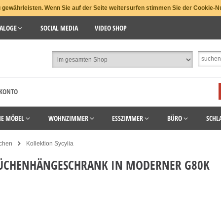
gewährleisten. Wenn Sie auf der Seite weitersurfen stimmen Sie der Cookie-N
ALOGE
SOCIAL MEDIA
VIDEO SHOP
 KONTO
HE MÖBEL
WOHNZIMMER
ESSZIMMER
BÜRO
SCHL
chen
Kollektion Sycylia
KÜCHENHÄNGESCHRANK IN MODERNER G80K