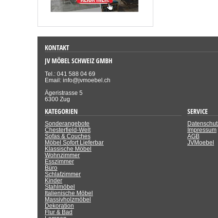
KONTAKT
JV MÖBEL SCHWEIZ GMBH
Tel.: 041 588 04 69
Email: info@jvmoebel.ch
Ägeristrasse 5
6300 Zug
KATEGORIEN
SERVICE
Sonderangebote
Datenschut
Chesterfield-Welt
Impressum
Sofas & Couches
AGB
Möbel Sofort Lieferbar
JVMoebel
Klassische Möbel
Wohnzimmer
Esszimmer
Büro
Schlafzimmer
Kinder
Stahlmöbel
Italienische Möbel
Massivholzmöbel
Dekoration
Flur & Bad