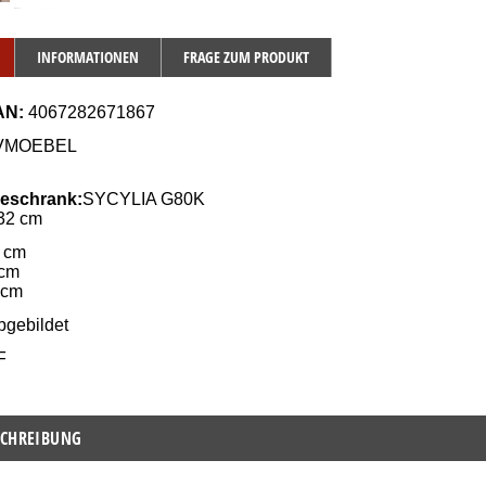
INFORMATIONEN
FRAGE ZUM PRODUKT
AN:
 4067282671867
JVMOEBEL
eschrank:
SYCYLIA 
G80K
 32 cm
. cm
 cm
 cm
bgebildet
F
CHREIBUNG