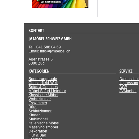
KONTAKT
JV MÖBEL SCHWEIZ GMBH
Tel.: 041 588 04 69
Email: info@jvmoebel.ch
Ägeristrasse 5
6300 Zug
KATEGORIEN
SERVICE
Sonderangebote
Datenschut
Chesterfield-Welt
Impressum
Sofas & Couches
AGB
Möbel Sofort Lieferbar
JVMoebel
Klassische Möbel
Wohnzimmer
Esszimmer
Büro
Schlafzimmer
Kinder
Stahlmöbel
Italienische Möbel
Massivholzmöbel
Dekoration
Flur & Bad