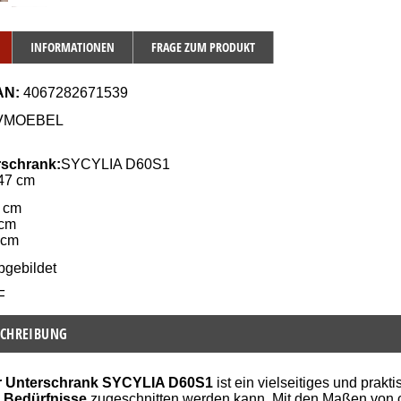
INFORMATIONEN
FRAGE ZUM PRODUKT
AN: 
4067282671539
JVMOEBEL
rschrank:
SYCYLIA 
D60S1
 47 cm
2 cm
 cm
 cm
bgebildet
F
CHREIBUNG
r Unterschrank SYCYLIA D60S1
ist ein vielseitiges und prakt
n Bedürfnisse
zugeschnitten werden kann. Mit den Maßen von ca