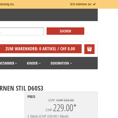
utzung zu.
Ich stimme zu
ZUM WARENKORB: 0 ARTIKEL / CHF 0.00
AFZIMMER
KINDER
DEKORATION
NEN STIL D60S3
PREIS
UVP:
CHF 310.00
229.00
*
CHF
1 Stück (CHF 229.00 / Stück)