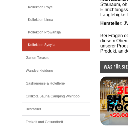
Stauraum, oh
Kollektion Royal
Einrichtungss
Langlebigkeit
Kollektion Linea
Hersteller:
J
Kollektion Prowansja
Bei Fragen o
diesem Oberen
Kollektion Sycylia
unserer Produ
Produkt, an d
Garten Terasse
WAS FÜR SIE
Wandverkleidung
Gastronomie & Hotellerie
Grillkota Sauna Camping Whirlpool
Bestseller
Freizeit und Gesundheit