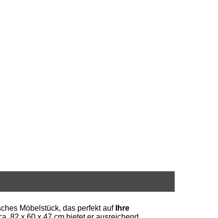
isches Möbelstück, das perfekt auf
Ihre
. 82 x 60 x 47 cm bietet er ausreichend