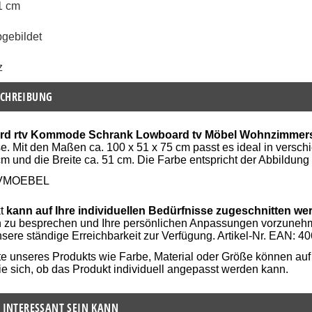
51 cm
bgebildet
z
CHREIBUNG
rd rtv Kommode Schrank Lowboard tv Möbel Wohnzimmer
se. Mit den Maßen ca. 100 x 51 x 75 cm passt es ideal in versc
m und die Breite ca. 51 cm. Die Farbe entspricht der Abbildung 
VMOEBEL
kt
kann auf Ihre individuellen Bedürfnisse zugeschnitten we
n zu besprechen und Ihre persönlichen Anpassungen vorzunehm
nsere ständige Erreichbarkeit zur Verfügung. Artikel-Nr. EAN
te unseres Produkts wie Farbe, Material oder Größe können a
e sich, ob das Produkt individuell angepasst werden kann.
 INTERESSANT SEIN KANN