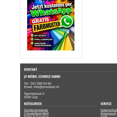
KONTAKT
JV MÖBEL SCHWEIZ GMBH
Tel.: 041 588 04 69
Email: info@jvmoebel.ch
Ägeristrasse 5
6300 Zug
KATEGORIEN
SERVICE
Sonderangebote
Datenschut
Chesterfield-Welt
Impressum