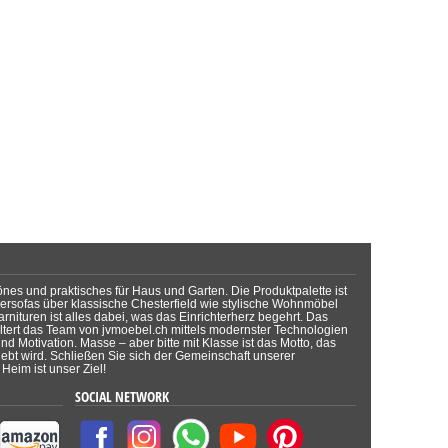
önes und praktisches für Haus und Garten. Die Produktpalette ist
dersofas über klassische Chesterfield wie stylische Wohnmöbel
rnituren ist alles dabei, was das Einrichterherz begehrt. Das
tert das Team von jvmoebel.ch mittels modernster Technologien
d Motivation. Masse – aber bitte mit Klasse ist das Motto, das
lebt wird. Schließen Sie sich der Gemeinschaft unserer
Heim ist unser Ziel!
SOCIAL NETWORK