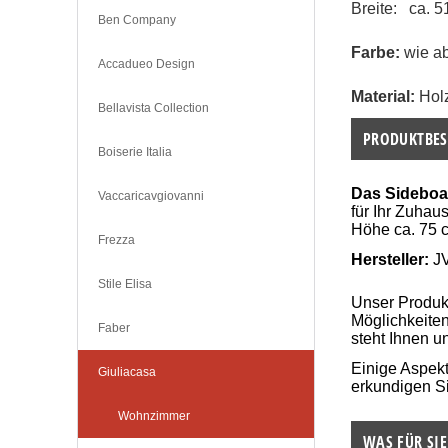
Breite:   ca. 
Ben Company
Farbe:
 wie a
Accadueo Design
Material: 
Hol
Bellavista Collection
PRODUKTBES
Boiserie Italia
Das Sideboa
Vaccaricavgiovanni
für Ihr Zuhau
Höhe ca. 75 c
Frezza
Hersteller:
J
Stile Elisa
Unser Produ
Möglichkeite
Faber
steht Ihnen u
Einige Aspek
Giuliacasa
erkundigen Si
Wohnzimmer
WAS FÜR SIE