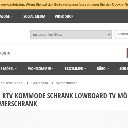
gewährleisten. Wenn Sie auf der Seite weitersurfen stimmen Sie der Cookie-N
ALOGE
SOCIAL MEDIA
VIDEO SHOP
 KONTO
HE MÖBEL
WOHNZIMMER
ESSZIMMER
BÜRO
SCHL
lienische Möbel
Giuliacasa
Wohnzimmer
D RTV KOMMODE SCHRANK LOWBOARD TV MÖ
MERSCHRANK