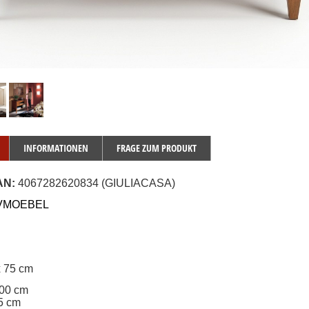
INFORMATIONEN
FRAGE ZUM PRODUKT
AN:
 4067282620834 (GIULIACASA)
JVMOEBEL
x 75 cm
100 cm
75 cm