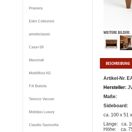
Prianera
Estro Collezioni
WEITERE BILDER:
arredoclassic
Casa+39
Marzorati
BESCHREIBUNG
Mobilificio AG
Artikel-Nr. E
F.lli Bubola
Hersteller:
 
Maße:
Tarocco Vaccari
Sideboard:
Mobilpiu Luxury
ca. 100 x 51 
Länge:   ca. 
Claudio Saoncella
Höhe:    ca. 