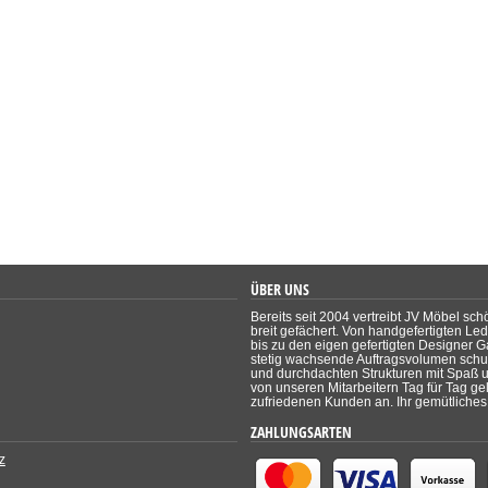
ÜBER UNS
Bereits seit 2004 vertreibt JV Möbel sch
breit gefächert. Von handgefertigten Le
bis zu den eigen gefertigten Designer Ga
stetig wachsende Auftragsvolumen schul
und durchdachten Strukturen mit Spaß un
von unseren Mitarbeitern Tag für Tag ge
zufriedenen Kunden an. Ihr gemütliches 
ZAHLUNGSARTEN
z