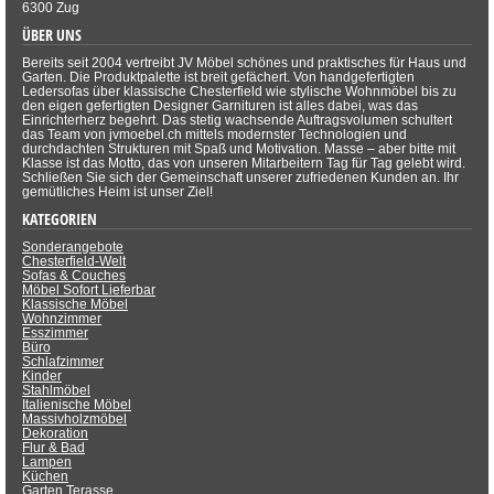
6300 Zug
ÜBER UNS
Bereits seit 2004 vertreibt JV Möbel schönes und praktisches für Haus und
Garten. Die Produktpalette ist breit gefächert. Von handgefertigten
Ledersofas über klassische Chesterfield wie stylische Wohnmöbel bis zu
den eigen gefertigten Designer Garnituren ist alles dabei, was das
Einrichterherz begehrt. Das stetig wachsende Auftragsvolumen schultert
das Team von jvmoebel.ch mittels modernster Technologien und
durchdachten Strukturen mit Spaß und Motivation. Masse – aber bitte mit
Klasse ist das Motto, das von unseren Mitarbeitern Tag für Tag gelebt wird.
Schließen Sie sich der Gemeinschaft unserer zufriedenen Kunden an. Ihr
gemütliches Heim ist unser Ziel!
KATEGORIEN
Sonderangebote
Chesterfield-Welt
Sofas & Couches
Möbel Sofort Lieferbar
Klassische Möbel
Wohnzimmer
Esszimmer
Büro
Schlafzimmer
Kinder
Stahlmöbel
Italienische Möbel
Massivholzmöbel
Dekoration
Flur & Bad
Lampen
Küchen
Garten Terasse