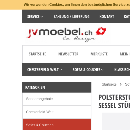
Wir verwenden Cookies, um Ihnen den bestmöglichen Service zu 
SERVICE
ZAHLUNG / LIEFERUNG
KONTAKT
KAT
STARTSEITE
NEWSLETTER
MERKLISTE
MEIN
CHESTERFIELD-WELT
SOFAS & COUCHES
KLASSISC
Startseite
So
KATEGORIEN
POLSTERST
Sonderangebote
SESSEL STÜ
Chesterfield-Welt
Sofas & Couches