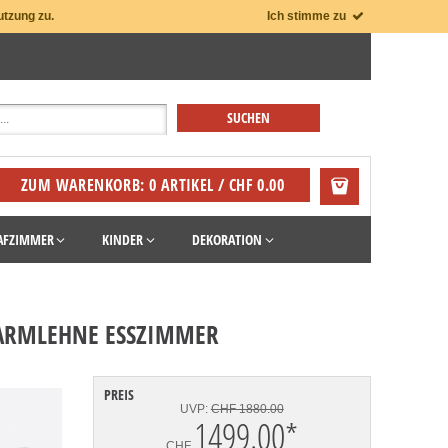
utzung zu.
Ich stimme zu
ZUM WARENKORB: 0 ARTIKEL / CHF 0.00
AFZIMMER
KINDER
DEKORATION
 ARMLEHNE ESSZIMMER
PREIS
UVP:
CHF 1880.00
1499.00
*
CHF