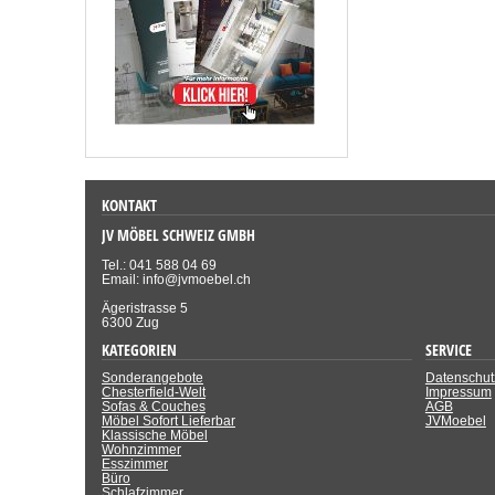
KONTAKT
JV MÖBEL SCHWEIZ GMBH
Tel.: 041 588 04 69
Email: info@jvmoebel.ch
Ägeristrasse 5
6300 Zug
KATEGORIEN
SERVICE
Sonderangebote
Datenschut
Chesterfield-Welt
Impressum
Sofas & Couches
AGB
Möbel Sofort Lieferbar
JVMoebel
Klassische Möbel
Wohnzimmer
Esszimmer
Büro
Schlafzimmer