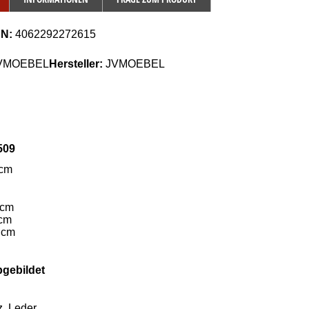
AN:
4062292272615
VMOEBEL
Hersteller:
JVMOEBEL
509
 cm
 cm
 cm
 cm
bgebildet
, Leder