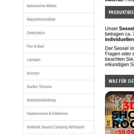
Italienische Möbel
PRODUKTBES
Massivholzmöbel
Unser
Sesse
Dekoration
betragen ca. 
individuelle
Flur & Bad
Der Sessel is
Fragen oder 
beachten Sie,
Lampen
erkundigen Si
Küchen
WAS FÜR SIE
Garten Terasse
Wandverkleidung
Gastronomie & Hotellerie
Grillkota Sauna Camping Whirlpool