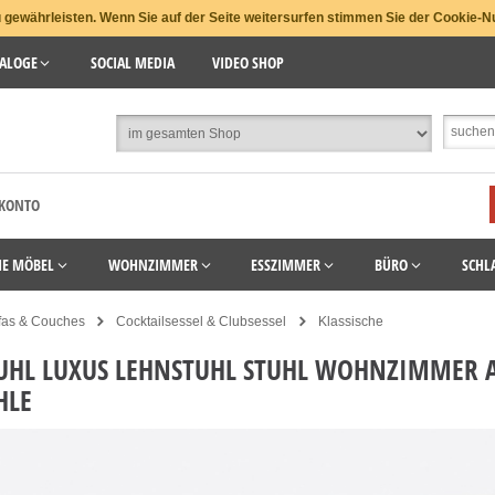
gewährleisten. Wenn Sie auf der Seite weitersurfen stimmen Sie der Cookie-N
ALOGE
SOCIAL MEDIA
VIDEO SHOP
 KONTO
HE MÖBEL
WOHNZIMMER
ESSZIMMER
BÜRO
SCHL
fas & Couches
Cocktailsessel & Clubsessel
Klassische
UHL LUXUS LEHNSTUHL STUHL WOHNZIMMER
HLE