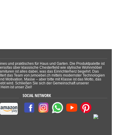
önes und praktisches für Haus und Garten. Die Produktpalette ist
dersofas über klassische Chesterfield wie stylische Wohnmöbel
rnituren ist alles dabei, was das Einrichterherz begehrt. Das
tert das Team von jvmoebel.ch mittels modernster Technologien
d Motivation. Masse – aber bitte mit Klasse ist das Motto, das
lebt wird. Schließen Sie sich der Gemeinschaft unserer
Heim ist unser Ziel!
SOCIAL NETWORK