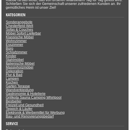
Klasse ist das Motto, das von unseren Mitarbeitern Tag für Tag gelebt wird.
Schließen Sie sich der Gemeinschaft unserer zufriedenen Kunden an. Ihr
gemütliches Heim ist unser Ziel!
KATEGORIEN
Sonderangebote
Chesterfield-Welt
Sofas & Couches
Möbel Sofort Lieferbar
Klassische Möbel
Wohnzimmer
Esszimmer
Büro
Schlafzimmer
Kinder
Stahlmöbel
Italienische Möbel
Massivholzmöbel
Dekoration
Flur & Bad
Lampen
Küchen
Garten Terasse
Wandverkleidung
Gastronomie & Hotellerie
Grillkota Sauna Camping Whirlpool
Bestseller
Freizeit und Gesundheit
Teppich & Läufer
Elektronik & Werbemittel für Werbung
Bau- und Renovierungsbedarf
SERVICE