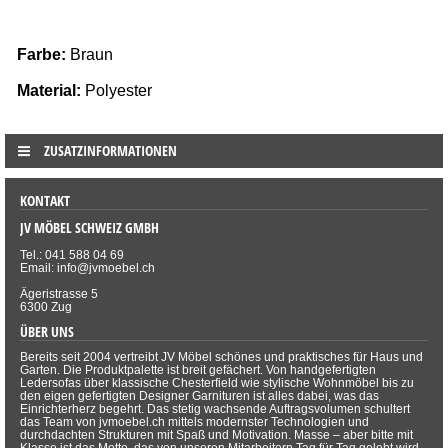
Farbe:
Braun
Material:
 Polyester
ZUSATZINFORMATIONEN
KONTAKT
JV MÖBEL SCHWEIZ GMBH
Tel.: 041 588 04 69
Email: info@jvmoebel.ch
Ägeristrasse 5
6300 Zug
ÜBER UNS
Bereits seit 2004 vertreibt JV Möbel schönes und praktisches für Haus und
Garten. Die Produktpalette ist breit gefächert. Von handgefertigten
Ledersofas über klassische Chesterfield wie stylische Wohnmöbel bis zu
den eigen gefertigten Designer Garnituren ist alles dabei, was das
Einrichterherz begehrt. Das stetig wachsende Auftragsvolumen schultert
das Team von jvmoebel.ch mittels modernster Technologien und
durchdachten Strukturen mit Spaß und Motivation. Masse – aber bitte mit