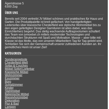
Ägeristrasse 5
6300 Zug
ÜBER UNS
Bereits seit 2004 vertreibt JV Möbel schönes und praktisches für Haus und
Garten. Die Produktpalette ist breit gefächert. Von handgefertigten
Ledersofas über klassische Chesterfield wie stylische Wohnmöbel bis zu
den eigen gefertigten Designer Garnituren ist alles dabei, was das
Einrichterherz begehrt. Das stetig wachsende Auftragsvolumen schultert
das Team von jvmoebel.ch mittels modernster Technologien und
durchdachten Strukturen mit Spaß und Motivation. Masse – aber bitte mit
Klasse ist das Motto, das von unseren Mitarbeitern Tag für Tag gelebt wird.
Schließen Sie sich der Gemeinschaft unserer zufriedenen Kunden an. Ihr
gemütliches Heim ist unser Ziel!
KATEGORIEN
Sonderangebote
Chesterfield-Welt
Sofas & Couches
Möbel Sofort Lieferbar
Klassische Möbel
Wohnzimmer
Esszimmer
Büro
Schlafzimmer
Kinder
Stahlmöbel
Italienische Möbel
Massivholzmöbel
Dekoration
Flur & Bad
Lampen