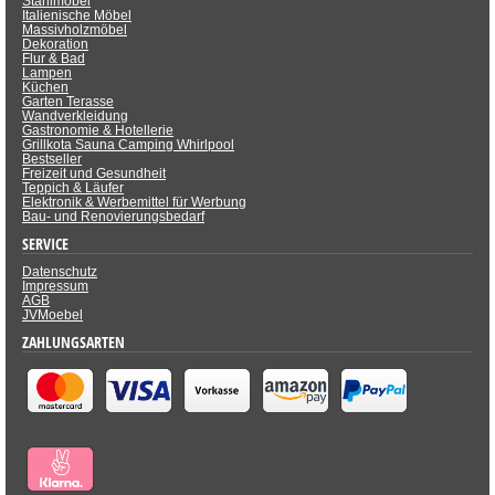
Stahlmöbel
Italienische Möbel
Massivholzmöbel
Dekoration
Flur & Bad
Lampen
Küchen
Garten Terasse
Wandverkleidung
Gastronomie & Hotellerie
Grillkota Sauna Camping Whirlpool
Bestseller
Freizeit und Gesundheit
Teppich & Läufer
Elektronik & Werbemittel für Werbung
Bau- und Renovierungsbedarf
SERVICE
Datenschutz
Impressum
AGB
JVMoebel
ZAHLUNGSARTEN