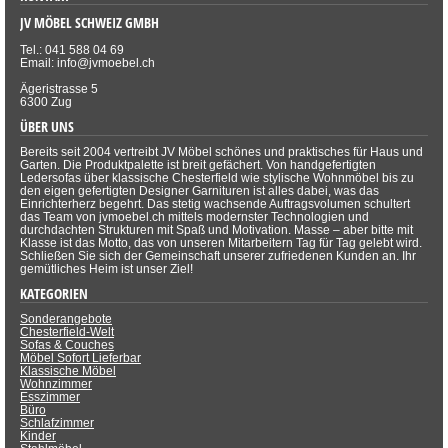
JV MÖBEL SCHWEIZ GMBH
Tel.: 041 588 04 69
Email: info@jvmoebel.ch
Ägeristrasse 5
6300 Zug
ÜBER UNS
Bereits seit 2004 vertreibt JV Möbel schönes und praktisches für Haus und
Garten. Die Produktpalette ist breit gefächert. Von handgefertigten
Ledersofas über klassische Chesterfield wie stylische Wohnmöbel bis zu
den eigen gefertigten Designer Garnituren ist alles dabei, was das
Einrichterherz begehrt. Das stetig wachsende Auftragsvolumen schultert
das Team von jvmoebel.ch mittels modernster Technologien und
durchdachten Strukturen mit Spaß und Motivation. Masse – aber bitte mit
Klasse ist das Motto, das von unseren Mitarbeitern Tag für Tag gelebt wird.
Schließen Sie sich der Gemeinschaft unserer zufriedenen Kunden an. Ihr
gemütliches Heim ist unser Ziel!
KATEGORIEN
Sonderangebote
Chesterfield-Welt
Sofas & Couches
Möbel Sofort Lieferbar
Klassische Möbel
Wohnzimmer
Esszimmer
Büro
Schlafzimmer
Kinder