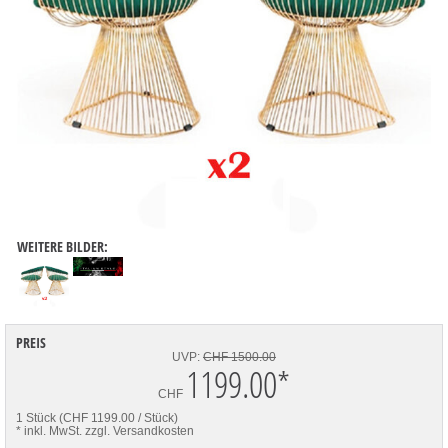
WEITERE BILDER:
PREIS
UVP:
CHF 1500.00
1199.00
*
CHF
1 Stück (CHF 1199.00 / Stück)
* inkl. MwSt.
zzgl. Versandkosten