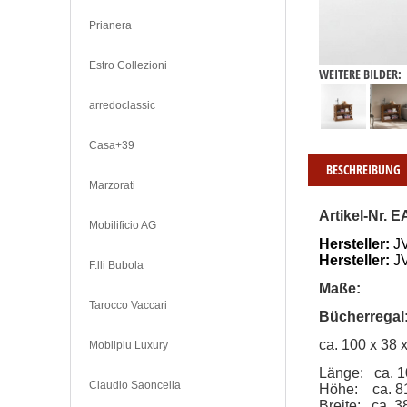
Prianera
Estro Collezioni
WEITERE BILDER:
arredoclassic
Casa+39
BESCHREIBUNG
Marzorati
Artikel-Nr. E
Mobilificio AG
Hersteller:
 
Hersteller:
J
F.lli Bubola
Maße:
Tarocco Vaccari
Bücherregal
ca. 100 x 38 
Mobilpiu Luxury
Länge:   ca. 
Claudio Saoncella
Höhe:    ca. 
Breite:   ca. 