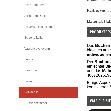
Ben Company
Farbe: 
wie a
Accadueo Design
Material:
 Hol
Bellavista Collection
PRODUKTBES
Boiserie Italia
Das
Bücherr
Vaccaricavgiovanni
bietet es au
individuelle
Frezza
Der
Büchers
ein echter Bl
Stile Elisa
und das
Mate
40672826198
Faber
Einige Aspek
kontaktieren 
Giuliacasa
WAS FÜR SIE
Wohnzimmer