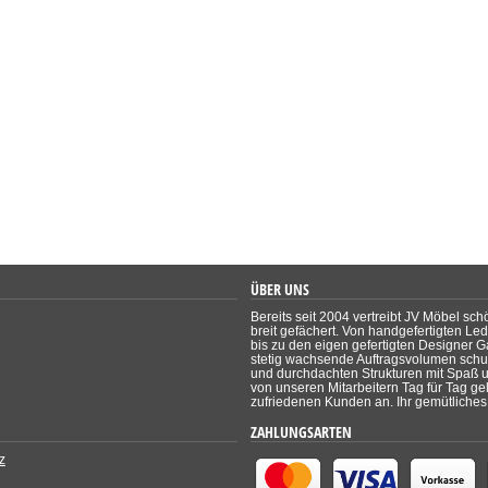
ÜBER UNS
Bereits seit 2004 vertreibt JV Möbel sch
breit gefächert. Von handgefertigten Le
bis zu den eigen gefertigten Designer Ga
stetig wachsende Auftragsvolumen schul
und durchdachten Strukturen mit Spaß un
von unseren Mitarbeitern Tag für Tag ge
zufriedenen Kunden an. Ihr gemütliches 
ZAHLUNGSARTEN
z