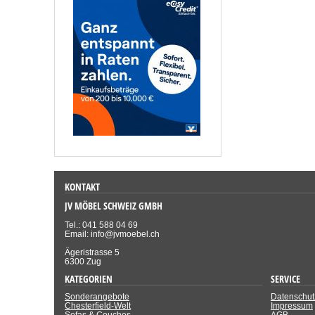
KONTAKT
JV MÖBEL SCHWEIZ GMBH
Tel.: 041 588 04 69
Email: info@jvmoebel.ch
Ägeristrasse 5
6300 Zug
KATEGORIEN
SERVICE
Sonderangebote
Datenschut
Chesterfield-Welt
Impressum