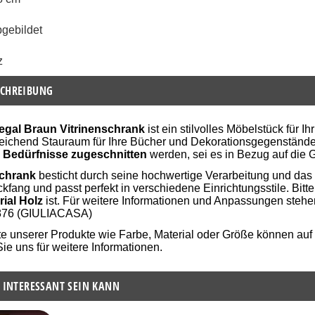
bgebildet
z
CHREIBUNG
egal Braun Vitrinenschrank
ist ein stilvolles Möbelstück für 
sreichend Stauraum für Ihre Bücher und Dekorationsgegenständ
n Bedürfnisse zugeschnitten
werden, sei es in Bezug auf die 
chrank
besticht durch seine hochwertige Verarbeitung und das
ickfang und passt perfekt in verschiedene Einrichtungsstile. Bit
rial Holz
ist. Für weitere Informationen und Anpassungen stehen
76 (GIULIACASA)
te unserer Produkte wie Farbe, Material oder Größe können au
Sie uns für weitere Informationen.
 INTERESSANT SEIN KANN