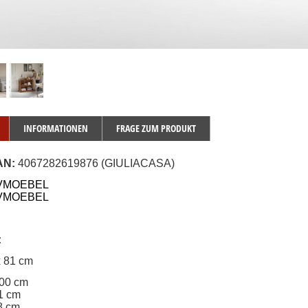
INFORMATIONEN
FRAGE ZUM PRODUKT
AN:
 4067282619876 (GIULIACASA)
JVMOEBEL
VMOEBEL
:
x 81 cm
100 cm
81 cm
38 cm