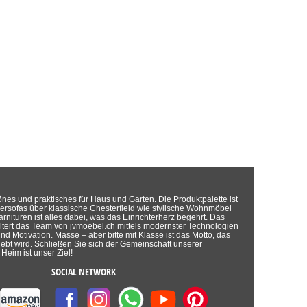
önes und praktisches für Haus und Garten. Die Produktpalette ist
dersofas über klassische Chesterfield wie stylische Wohnmöbel
rnituren ist alles dabei, was das Einrichterherz begehrt. Das
tert das Team von jvmoebel.ch mittels modernster Technologien
d Motivation. Masse – aber bitte mit Klasse ist das Motto, das
lebt wird. Schließen Sie sich der Gemeinschaft unserer
Heim ist unser Ziel!
SOCIAL NETWORK