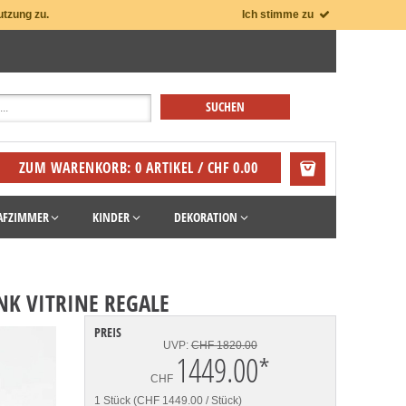
utzung zu.
Ich stimme zu
ZUM WARENKORB: 0 ARTIKEL / CHF 0.00
AFZIMMER
KINDER
DEKORATION
K VITRINE REGALE
PREIS
UVP:
CHF 1820.00
1449.00
*
CHF
1 Stück (CHF 1449.00 / Stück)