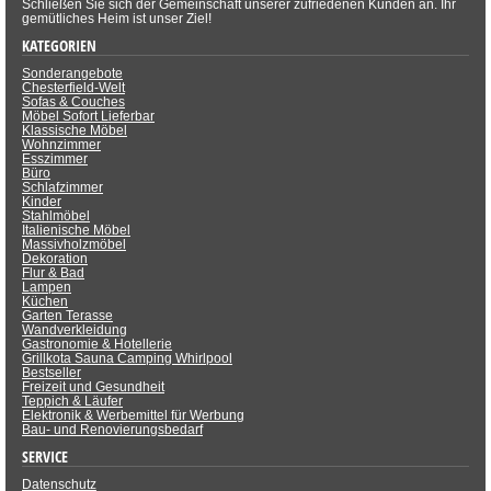
Schließen Sie sich der Gemeinschaft unserer zufriedenen Kunden an. Ihr
gemütliches Heim ist unser Ziel!
KATEGORIEN
Sonderangebote
Chesterfield-Welt
Sofas & Couches
Möbel Sofort Lieferbar
Klassische Möbel
Wohnzimmer
Esszimmer
Büro
Schlafzimmer
Kinder
Stahlmöbel
Italienische Möbel
Massivholzmöbel
Dekoration
Flur & Bad
Lampen
Küchen
Garten Terasse
Wandverkleidung
Gastronomie & Hotellerie
Grillkota Sauna Camping Whirlpool
Bestseller
Freizeit und Gesundheit
Teppich & Läufer
Elektronik & Werbemittel für Werbung
Bau- und Renovierungsbedarf
SERVICE
Datenschutz