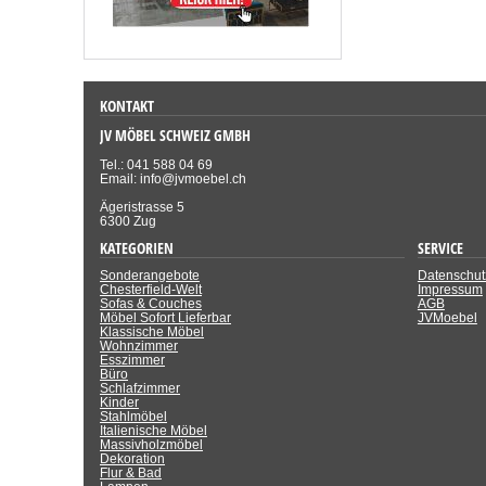
KONTAKT
JV MÖBEL SCHWEIZ GMBH
Tel.: 041 588 04 69
Email: info@jvmoebel.ch
Ägeristrasse 5
6300 Zug
KATEGORIEN
SERVICE
Sonderangebote
Datenschut
Chesterfield-Welt
Impressum
Sofas & Couches
AGB
Möbel Sofort Lieferbar
JVMoebel
Klassische Möbel
Wohnzimmer
Esszimmer
Büro
Schlafzimmer
Kinder
Stahlmöbel
Italienische Möbel
Massivholzmöbel
Dekoration
Flur & Bad