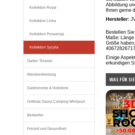
Abbildung u
Kollektion Royal
Ihnen gerne d
Hersteller:
J
Kollektion Linea
Bestellen Sie
Kollektion Prowansja
Maße: Länge c
Größe haben, 
Kollektion Sycylia
4067282671
Einige Aspek
Garten Terasse
erkundigen Si
Wandverkleidung
WAS FÜR SIE
Gastronomie & Hotellerie
Grillkota Sauna Camping Whirlpool
Bestseller
Freizeit und Gesundheit