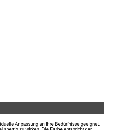
dividuelle Anpassung an Ihre Bedürfnisse geeignet.
i sperrig zu wirken. Die
Farbe
entspricht der