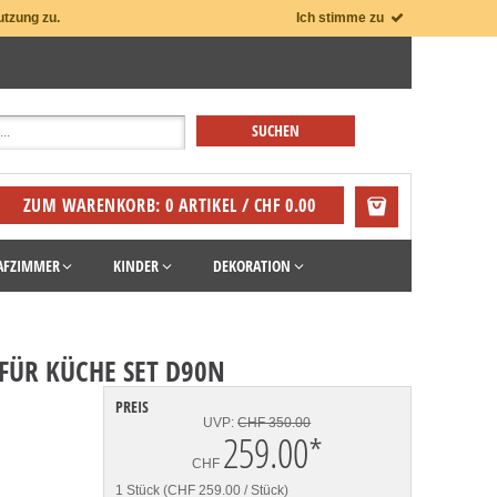
utzung zu.
Ich stimme zu
ZUM WARENKORB: 0 ARTIKEL / CHF 0.00
AFZIMMER
KINDER
DEKORATION
FÜR KÜCHE SET D90N
PREIS
UVP:
CHF 350.00
259.00
*
CHF
1 Stück (CHF 259.00 / Stück)