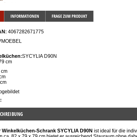
INFORMATIONEN
FRAGE ZUM PRODUKT
AN:
 4067282671775
JVMOEBEL
elküchen:
SYCYLIA 
D90N
 79 cm
2 cm
 cm
 cm
bgebildet
F
CHREIBUNG
r Winkelküchen-Schrank SYCYLIA D90N
ist ideal für die in
 ca. 82 x 79 x 79 cm bietet er ausreichend Stauraum ohne dabe