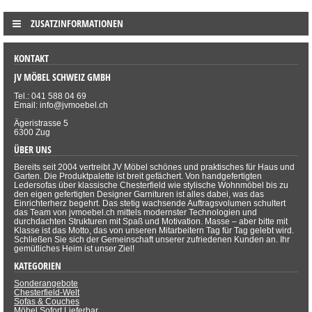
ZUSATZINFORMATIONEN
KONTAKT
JV MÖBEL SCHWEIZ GMBH
Tel.: 041 588 04 69
Email: info@jvmoebel.ch
Ägeristrasse 5
6300 Zug
ÜBER UNS
Bereits seit 2004 vertreibt JV Möbel schönes und praktisches für Haus und
Garten. Die Produktpalette ist breit gefächert. Von handgefertigten
Ledersofas über klassische Chesterfield wie stylische Wohnmöbel bis zu
den eigen gefertigten Designer Garnituren ist alles dabei, was das
Einrichterherz begehrt. Das stetig wachsende Auftragsvolumen schultert
das Team von jvmoebel.ch mittels modernster Technologien und
durchdachten Strukturen mit Spaß und Motivation. Masse – aber bitte mit
Klasse ist das Motto, das von unseren Mitarbeitern Tag für Tag gelebt wird.
Schließen Sie sich der Gemeinschaft unserer zufriedenen Kunden an. Ihr
gemütliches Heim ist unser Ziel!
KATEGORIEN
Sonderangebote
Chesterfield-Welt
Sofas & Couches
Möbel Sofort Lieferbar