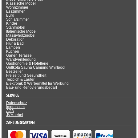
Klassische Möbel
Wohnzimmer
Esszimmer
Büro
Schlafzimmer
Kinder
Stahlmöbel
Italienische Möbel
Massivholzmöbel
Dekoration
Flur & Bad
Lampen
Küchen
Garten Terasse
Wandverkleidung
Gastronomie & Hotellerie
Grillkota Sauna Camping Whirlpool
Bestseller
Freizeit und Gesundheit
Teppich & Läufer
Elektronik & Werbemittel für Werbung
Bau- und Renovierungsbedarf
SERVICE
Datenschutz
Impressum
AGB
JVMoebel
ZAHLUNGSARTEN