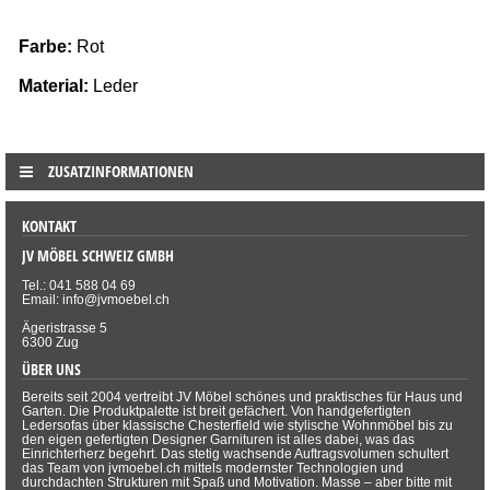
Farbe:
Rot
Material:
Leder
ZUSATZINFORMATIONEN
KONTAKT
JV MÖBEL SCHWEIZ GMBH
Tel.: 041 588 04 69
Email: info@jvmoebel.ch
Ägeristrasse 5
6300 Zug
ÜBER UNS
Bereits seit 2004 vertreibt JV Möbel schönes und praktisches für Haus und
Garten. Die Produktpalette ist breit gefächert. Von handgefertigten
Ledersofas über klassische Chesterfield wie stylische Wohnmöbel bis zu
den eigen gefertigten Designer Garnituren ist alles dabei, was das
Einrichterherz begehrt. Das stetig wachsende Auftragsvolumen schultert
das Team von jvmoebel.ch mittels modernster Technologien und
durchdachten Strukturen mit Spaß und Motivation. Masse – aber bitte mit