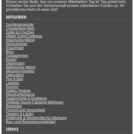
Klasse ist das Motto, das von unseren Mitarbeitern Tag für Tag gelebt wird.
Schließen Sie sich der Gemeinschaft unserer zufriedenen Kunden an. Ihr
gemütliches Heim ist unser Ziel!
KATEGORIEN
Sonderangebote
Chesterfield-Welt
Sofas & Couches
Möbel Sofort Lieferbar
Klassische Möbel
Wohnzimmer
Esszimmer
Büro
Schlafzimmer
Kinder
Stahlmöbel
Italienische Möbel
Massivholzmöbel
Dekoration
Flur & Bad
Lampen
Küchen
Garten Terasse
Wandverkleidung
Gastronomie & Hotellerie
Grillkota Sauna Camping Whirlpool
Bestseller
Freizeit und Gesundheit
Teppich & Läufer
Elektronik & Werbemittel für Werbung
Bau- und Renovierungsbedarf
SERVICE