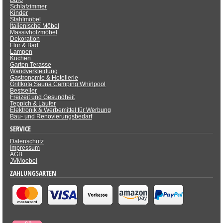
Schlafzimmer
Kinder
Stahlmöbel
Italienische Möbel
Massivholzmöbel
Dekoration
Flur & Bad
Lampen
Küchen
Garten Terasse
Wandverkleidung
Gastronomie & Hotellerie
Grillkota Sauna Camping Whirlpool
Bestseller
Freizeit und Gesundheit
Teppich & Läufer
Elektronik & Werbemittel für Werbung
Bau- und Renovierungsbedarf
SERVICE
Datenschutz
Impressum
AGB
JVMoebel
ZAHLUNGSARTEN