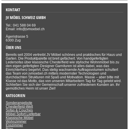
KONTAKT
JV MÖBEL SCHWEIZ GMBH
Tel.: 041 588 04 69
Email: info@jvmoebel.ch
Ägeristrasse 5
6300 Zug
ÜBER UNS
Bereits seit 2004 vertreibt JV Möbel schönes und praktisches für Haus und
Garten. Die Produktpalette ist breit gefächert. Von handgefertigten
Ledersofas über klassische Chesterfield wie stylische Wohnmöbel bis zu
den eigen gefertigten Designer Garnituren ist alles dabei, was das
Einrichterherz begehrt. Das stetig wachsende Auftragsvolumen schultert
das Team von jvmoebel.ch mittels modernster Technologien und
durchdachten Strukturen mit Spaß und Motivation. Masse – aber bitte mit
Klasse ist das Motto, das von unseren Mitarbeitern Tag für Tag gelebt wird.
Schließen Sie sich der Gemeinschaft unserer zufriedenen Kunden an. Ihr
gemütliches Heim ist unser Ziel!
KATEGORIEN
Sonderangebote
Chesterfield-Welt
Sofas & Couches
Möbel Sofort Lieferbar
Klassische Möbel
Wohnzimmer
Esszimmer
Büro