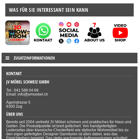
WAS FÜR SIE INTERESSANT SEIN KANN
ZUSATZINFORMATIONEN
KONTAKT
JV MÖBEL SCHWEIZ GMBH
Tel.: 041 588 04 69
Email: info@jvmoebel.ch
Ägeristrasse 5
6300 Zug
ÜBER UNS
Bereits seit 2004 vertreibt JV Möbel schönes und praktisches für Haus und
Garten. Die Produktpalette ist breit gefächert. Von handgefertigten
Ledersofas über klassische Chesterfield wie stylische Wohnmöbel bis zu
den eigen gefertigten Designer Garnituren ist alles dabei, was das
Einrichterherz begehrt. Das stetig wachsende Auftragsvolumen schultert