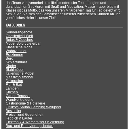
das Team von jvmoebel.ch mittels modernster Technologien und
durchdachten Strukturen mit Spaß und Motivation. Masse – aber bitte mit
Klasse ist das Motto, das von unseren Mitarbeitern Tag für Tag gelebt wird.
Schließen Sie sich der Gemeinschaft unserer zufriedenen Kunden an. Ihr
gemütliches Heim ist unser Ziel!
KATEGORIEN
Sonderangebote
Chesterfield-Welt
Sofas & Couches
Möbel Sofort Lieferbar
Klassische Möbel
Wohnzimmer
Esszimmer
Büro
Schlafzimmer
Kinder
Stahlmöbel
Italienische Möbel
Massivholzmöbel
Dekoration
Flur & Bad
Lampen
Küchen
Garten Terasse
Wandverkleidung
Gastronomie & Hotellerie
Grillkota Sauna Camping Whirlpool
Bestseller
Freizeit und Gesundheit
Teppich & Läufer
Elektronik & Werbemittel für Werbung
Bau- und Renovierungsbedarf