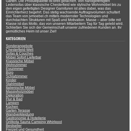
Garten. Die Produktpalette ist breit gefächert. Von handgefertigten
Ledersofas über klassische Chesterfield wie stylische Wohnmöbel bis zu
den eigen gefertigten Designer Garnituren ist alles dabei, was das
Einrichterherz begehrt. Das stetig wachsende Auftragsvolumen schultert
das Team von jvmoebel.ch mittels modernster Technologien und
durchdachten Strukturen mit Spaß und Motivation. Masse – aber bitte mit
Klasse ist das Motto, das von unseren Mitarbeitern Tag für Tag gelebt wird.
Schließen Sie sich der Gemeinschaft unserer zufriedenen Kunden an. Ihr
gemütliches Heim ist unser Ziel!
KATEGORIEN
Sonderangebote
Chesterfield-Welt
Sofas & Couches
Möbel Sofort Lieferbar
Klassische Möbel
Wohnzimmer
Esszimmer
Büro
Schlafzimmer
Kinder
Stahlmöbel
Italienische Möbel
Massivholzmöbel
Dekoration
Flur & Bad
Lampen
Küchen
Garten Terasse
Wandverkleidung
Gastronomie & Hotellerie
Grillkota Sauna Camping Whirlpool
Bestseller
Freizeit und Gesundheit