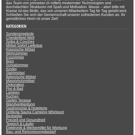
das Team von jvmoebel.ch mittels modernster Technologien und
durchdachten Strukturen mit Spaß und Motivation. Masse – aber bitte mit
Klasse ist das Motto, das von unseren Mitarbeitern Tag für Tag gelebt wird.
Schließen Sie sich der Gemeinschaft unserer zufriedenen Kunden an. Ihr
gemütliches Heim ist unser Ziel!
KATEGORIEN
Sonderangebote
Chesterfield-Welt
Sofas & Couches
Möbel Sofort Lieferbar
Klassische Möbel
Wohnzimmer
Esszimmer
Büro
Schlafzimmer
Kinder
Stahlmöbel
Italienische Möbel
Massivholzmöbel
Dekoration
Flur & Bad
Lampen
Küchen
Garten Terasse
Wandverkleidung
Gastronomie & Hotellerie
Grillkota Sauna Camping Whirlpool
Bestseller
Freizeit und Gesundheit
Teppich & Läufer
Elektronik & Werbemittel für Werbung
Bau- und Renovierungsbedarf