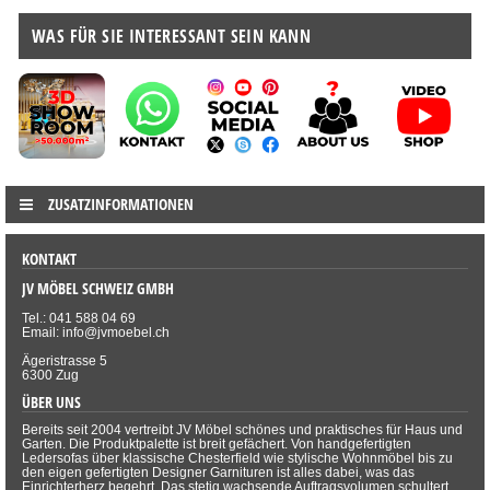
WAS FÜR SIE INTERESSANT SEIN KANN
ZUSATZINFORMATIONEN
KONTAKT
JV MÖBEL SCHWEIZ GMBH
Tel.: 041 588 04 69
Email: info@jvmoebel.ch
Ägeristrasse 5
6300 Zug
ÜBER UNS
Bereits seit 2004 vertreibt JV Möbel schönes und praktisches für Haus und
Garten. Die Produktpalette ist breit gefächert. Von handgefertigten
Ledersofas über klassische Chesterfield wie stylische Wohnmöbel bis zu
den eigen gefertigten Designer Garnituren ist alles dabei, was das
Einrichterherz begehrt. Das stetig wachsende Auftragsvolumen schultert